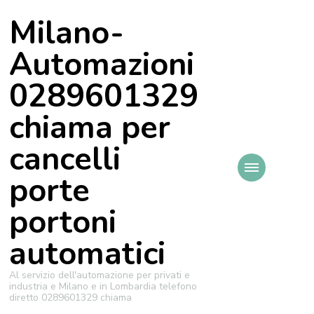
Milano-
Automazioni
0289601329
chiama per
cancelli
porte
portoni
automatici
Al servizio dell'automazione per privati e
industria e Milano e in Lombardia telefono
diretto 0289601329 chiama