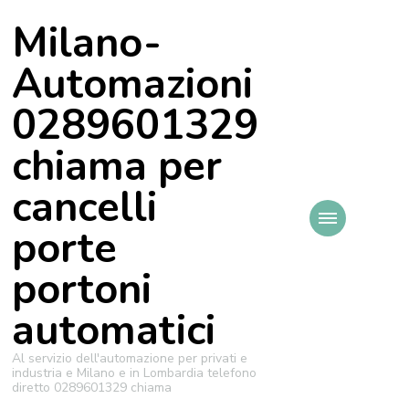
Milano-
Automazioni
0289601329
chiama per
cancelli
porte
portoni
automatici
Al servizio dell'automazione per privati e
industria e Milano e in Lombardia telefono
diretto 0289601329 chiama