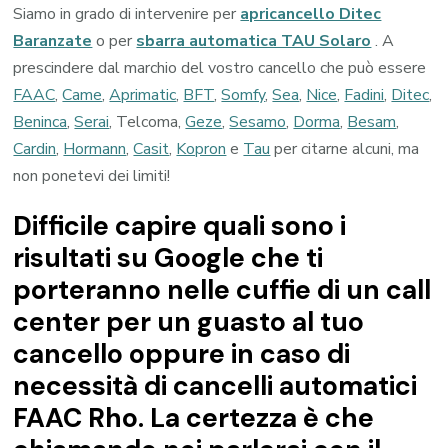
Siamo in grado di intervenire per
apricancello Ditec
Baranzate
o per
sbarra automatica TAU Solaro
. A
prescindere dal marchio del vostro cancello che può essere
FAAC
,
Came
,
Aprimatic
,
BFT
,
Somfy
,
Sea
,
Nice
,
Fadini
,
Ditec
,
Beninca
,
Serai
, Telcoma,
Geze
,
Sesamo
,
Dorma
,
Besam
,
Cardin
,
Hormann
,
Casit
,
Kopron
e
Tau
per citarne alcuni, ma
non ponetevi dei limiti!
Difficile capire quali sono i
risultati su Google che ti
porteranno nelle cuffie di un call
center per un guasto al tuo
cancello oppure in caso di
necessità di cancelli automatici
FAAC Rho. La certezza è che