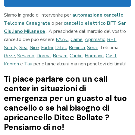
Siamo in grado di intervenire per
automazione cancello
Telcoma Canegrate
o per
cancello elettrico BFT San
Giuliano Milanese
. A prescindere dal marchio del vostro
cancello che può essere
FAAC
,
Came
,
Aprimatic
,
BFT
,
Somfy
,
Sea
,
Nice
,
Fadini
,
Ditec
,
Beninca
,
Serai
, Telcoma,
Geze
,
Sesamo
,
Dorma
,
Besam
,
Cardin
,
Hormann
,
Casit
,
Kopron
e
Tau
per citarne alcuni, ma non ponetevi dei limiti!
Ti piace parlare con un call
center in situazioni di
emergenza per un guasto al tuo
cancello o se hai bisogno di
apricancello Ditec Bollate ?
Pensiamo di no!