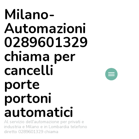
Milano-
Automazioni
0289601329
chiama per
cancelli
porte
portoni
automatici
Al servizio dell'automazione per privati e
industria e Milano e in Lombardia telefono
diretto 0289601329 chiama