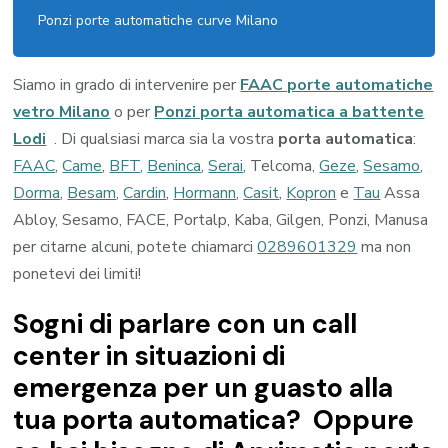
Ponzi porte automatiche curve Milano
Siamo in grado di intervenire per
FAAC porte automatiche
vetro Milano
o per
Ponzi porta automatica a battente
Lodi
. Di qualsiasi marca sia la vostra
porta automatica
:
FAAC
,
Came
,
BFT
,
Beninca
,
Serai
, Telcoma,
Geze
,
Sesamo
,
Dorma
,
Besam
,
Cardin
,
Hormann
,
Casit
,
Kopron
e
Tau
Assa
Abloy, Sesamo, FACE, Portalp, Kaba, Gilgen, Ponzi, Manusa
per citarne alcuni, potete chiamarci
0289601329
ma non
ponetevi dei limiti!
Sogni di parlare con un call
center in situazioni di
emergenza per un guasto alla
tua porta automatica? Oppure