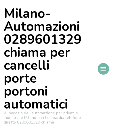
Milano-
Automazioni
0289601329
chiama per
cancelli
porte
portoni
automatici
Al servizio dell'automazione per privati e
industria e Milano e in Lombardia telefono
diretto 0289601329 chiama