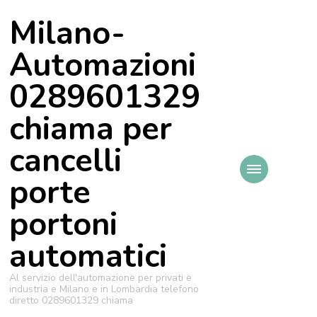
Milano-
Automazioni
0289601329
chiama per
cancelli
porte
portoni
automatici
Al servizio dell'automazione per privati e
industria e Milano e in Lombardia telefono
diretto 0289601329 chiama