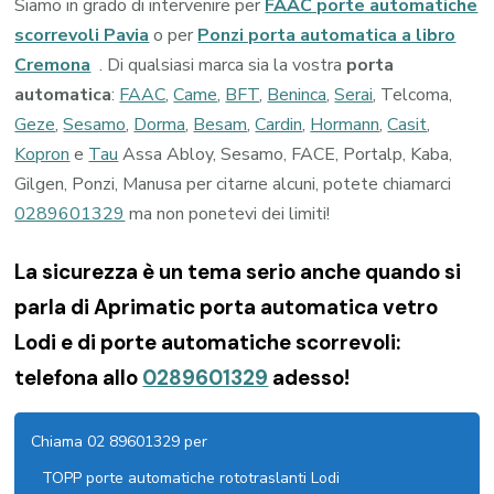
Siamo in grado di intervenire per
FAAC porte automatiche
scorrevoli Pavia
o per
Ponzi porta automatica a libro
Cremona
. Di qualsiasi marca sia la vostra
porta
automatica
:
FAAC
,
Came
,
BFT
,
Beninca
,
Serai
, Telcoma,
Geze
,
Sesamo
,
Dorma
,
Besam
,
Cardin
,
Hormann
,
Casit
,
Kopron
e
Tau
Assa Abloy, Sesamo, FACE, Portalp, Kaba,
Gilgen, Ponzi, Manusa per citarne alcuni, potete chiamarci
0289601329
ma non ponetevi dei limiti!
La sicurezza è un tema serio anche quando si
parla di Aprimatic porta automatica vetro
Lodi e di porte automatiche scorrevoli:
telefona allo
0289601329
adesso!
Chiama 02 89601329 per
TOPP porte automatiche rototraslanti Lodi