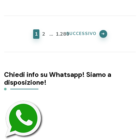
Paginazione
degli
PAGINA
PAGINA
PAGINA
1
2
…
1.280
SUCCESSIVO
articoli
Chiedi info su Whatsapp! Siamo a
disposizione!