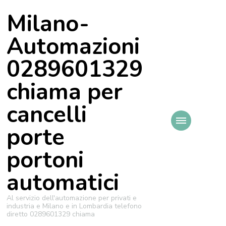
Milano-
Automazioni
0289601329
chiama per
cancelli
porte
portoni
automatici
Al servizio dell'automazione per privati e
industria e Milano e in Lombardia telefono
diretto 0289601329 chiama