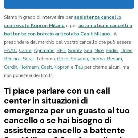
Siamo in grado di intervenire per
assistenza cancello
scorrevole Kopron Milano
o per
automatismi cancelli a
battente con braccio articolato Casit Milano
. A
prescindere dal marchio del vostro cancello che può essere
FAAC
,
Came
,
Aprimatic
,
BFT
,
Somfy
,
Sea
,
Nice
,
Fadini
,
Ditec
,
Beninca
,
Serai
, Telcoma,
Geze
,
Sesamo
,
Dorma
,
Besam
,
Cardin
,
Hormann
,
Casit
,
Kopron
e
Tau
per citarne alcuni, ma
non ponetevi dei limiti!
Ti piace parlare con un call
center in situazioni di
emergenza per un guasto al tuo
cancello o se hai bisogno di
assistenza cancello a battente