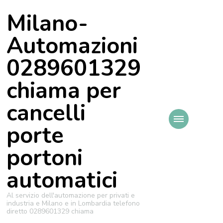
Milano-
Automazioni
0289601329
chiama per
cancelli
porte
portoni
automatici
Al servizio dell'automazione per privati e
industria e Milano e in Lombardia telefono
diretto 0289601329 chiama