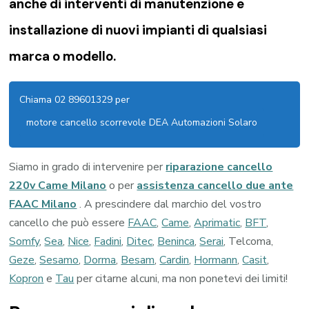
anche di interventi di manutenzione e
installazione di nuovi impianti di qualsiasi
marca o modello.
Chiama 02 89601329 per
motore cancello scorrevole DEA Automazioni Solaro
Siamo in grado di intervenire per
riparazione cancello
220v Came Milano
o per
assistenza cancello due ante
FAAC Milano
. A prescindere dal marchio del vostro
cancello che può essere
FAAC
,
Came
,
Aprimatic
,
BFT
,
Somfy
,
Sea
,
Nice
,
Fadini
,
Ditec
,
Beninca
,
Serai
, Telcoma,
Geze
,
Sesamo
,
Dorma
,
Besam
,
Cardin
,
Hormann
,
Casit
,
Kopron
e
Tau
per citarne alcuni, ma non ponetevi dei limiti!