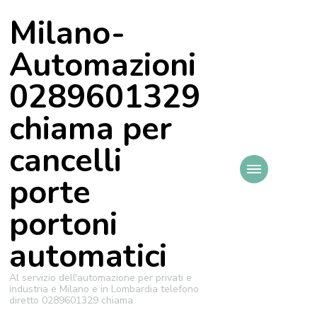
Milano-
Automazioni
0289601329
chiama per
cancelli
porte
portoni
automatici
Al servizio dell'automazione per privati e
industria e Milano e in Lombardia telefono
diretto 0289601329 chiama