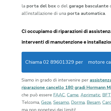
la
porta del box
o del
garage
basculante
o
all’installazione di una
porta automatica
.
Ci occupiamo di riparazioni di
assistenza
interventi di manutenzione e installazio
Chiama 02 89601329 per
motore ca
Siamo in grado di intervenire per
assistenz
riparazione cancello 180 gradi Hormann M
che può essere
FAAC
,
Came
,
Aprimatic
,
BFT
Telcoma,
Geze
,
Sesamo
,
Dorma
,
Besam
,
Car
ma non ponetevi dei limiti!