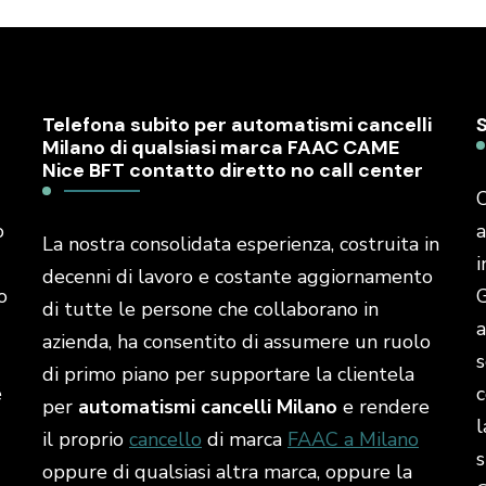
Telefona subito per automatismi cancelli
Milano di qualsiasi marca FAAC CAME
Nice BFT contatto diretto no call center
C
o
a
La nostra consolidata esperienza, costruita in
i
decenni di lavoro e costante aggiornamento
o
G
di tutte le persone che collaborano in
a
azienda, ha consentito di assumere un ruolo
s
di primo piano per supportare la clientela
é
c
per
automatismi cancelli Milano
e rendere
l
il proprio
cancello
di marca
FAAC a Milano
s
oppure di qualsiasi altra marca, oppure la