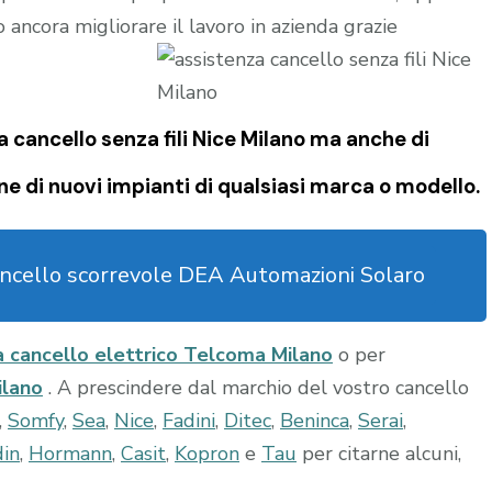
 ancora migliorare il lavoro in azienda grazie
 cancello senza fili Nice Milano
ma anche di
ne di nuovi impianti di qualsiasi marca o modello.
ncello scorrevole DEA Automazioni Solaro
a cancello elettrico Telcoma Milano
o per
ilano
. A prescindere dal marchio del vostro cancello
,
Somfy
,
Sea
,
Nice
,
Fadini
,
Ditec
,
Beninca
,
Serai
,
din
,
Hormann
,
Casit
,
Kopron
e
Tau
per citarne alcuni,