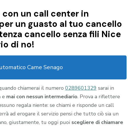
 con un call center in
per un guasto al tuo cancello
tenza cancello senza fili Nice
o di no!
automatico Came Senago
 quando chiamerai il numero
0289601329
sarai in
a e
mai con nessun intermediario
. Prova a riflettere
nessuno regala niente: se chiami e risponde un call
rrà ad erogare il servizio pensi che tutto ciò sia un
gano, giustamente, tu oggi puoi
scegliere di chiamare