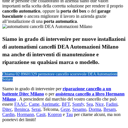
tutte le persone che collaborano in azienda siano due valori
importanti nella scelta della corretta soluzione per rendere il proprio
cancello automatico
, oppure la
porta del box
o del
garage
basculante
o ancora migliorare il lavoro in azienda grazie
all’installazione di una
porta automatica
.
Siamo in grado di intervenire per nuove installazioni
di
automatismi cancelli DEA Automazioni Milano
ma anche di interventi di manutenzione e
riparazione su qualsiasi marca o modello.
Chiama 02 89601329 per
motore cancello scorrevole DEA Automazioni
Solaro
Siamo in grado di intervenire per
riparazione cancello a un
battente Ditec Milano
o per
assistenza cancello a libro Hormann
Milano
. A prescindere dal marchio del vostro cancello che può
essere
FAAC
,
Came
,
Aprimatic
,
BFT
,
Somfy
,
Sea
,
Nice
,
Fadini
,
Ditec
,
Beninca
,
Serai
, Telcoma,
Geze
,
Sesamo
,
Dorma
,
Besam
,
Cardin
,
Hormann
,
Casit
,
Kopron
e
Tau
per citarne alcuni, ma non
ponetevi dei limiti!