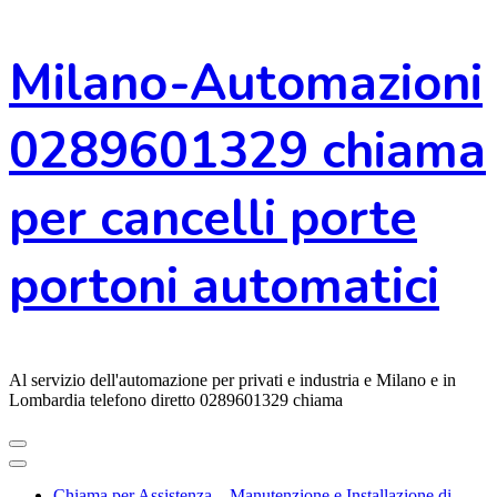
Vai
Milano-Automazioni
al
contenuto
0289601329 chiama
per cancelli porte
portoni automatici
Al servizio dell'automazione per privati e industria e Milano e in
Lombardia telefono diretto 0289601329 chiama
Chiama per Assistenza – Manutenzione e Installazione di