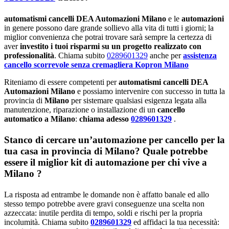
automatismi cancelli DEA Automazioni Milano
e le
automazioni
in genere possono dare grande sollievo alla vita di tutti i giorni; la
miglior convenienza che potrai trovare sarà sempre la certezza di
aver
investito i tuoi risparmi su un progetto realizzato con
professionalità
. Chiama subito
0289601329
anche per
assistenza
cancello scorrevole senza cremagliera Kopron Milano
Riteniamo di essere competenti per
automatismi cancelli DEA
Automazioni Milano
e possiamo intervenire con successo in tutta la
provincia di
Milano
per sistemare qualsiasi esigenza legata alla
manutenzione, riparazione o installazione di un
cancello
automatico a Milano
:
chiama adesso
0289601329
.
Stanco di cercare un’automazione per cancello per la
tua casa in provincia di
Milano
? Quale potrebbe
essere il miglior kit di automazione per chi vive a
Milano
?
La risposta ad entrambe le domande non è affatto banale ed allo
stesso tempo potrebbe avere gravi conseguenze una scelta non
azzeccata: inutile perdita di tempo, soldi e rischi per la propria
incolumità. Chiama subito
0289601329
ed affidaci la tua necessità: