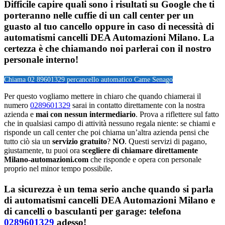
Difficile capire quali sono i risultati su Google che ti
porteranno nelle cuffie di un call center per un
guasto al tuo cancello oppure in caso di necessità di
automatismi cancelli DEA Automazioni Milano. La
certezza è che chiamando noi parlerai con il nostro
personale interno!
Chiama 02 89601329 per
cancello automatico Came Senago
Per questo vogliamo mettere in chiaro che quando chiamerai il
numero
0289601329
sarai in contatto direttamente con la nostra
azienda e
mai con nessun intermediario
. Prova a riflettere sul fatto
che in qualsiasi campo di attività nessuno regala niente: se chiami e
risponde un call center che poi chiama un’altra azienda pensi che
tutto ciò sia un
servizio gratuito
?
NO
. Questi servizi di pagano,
giustamente, tu puoi ora
scegliere di chiamare direttamente
Milano-automazioni.com
che risponde e opera con personale
proprio nel minor tempo possibile.
La sicurezza è un tema serio anche quando si parla
di automatismi cancelli DEA Automazioni Milano e
di cancelli o basculanti per garage: telefona
0289601329
adesso!