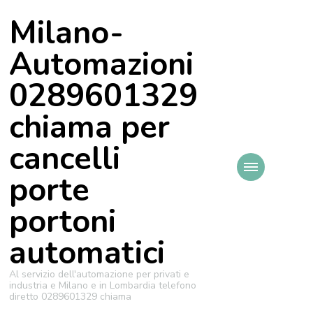
Milano-
Automazioni
0289601329
chiama per
cancelli
porte
portoni
automatici
Al servizio dell'automazione per privati e
industria e Milano e in Lombardia telefono
diretto 0289601329 chiama