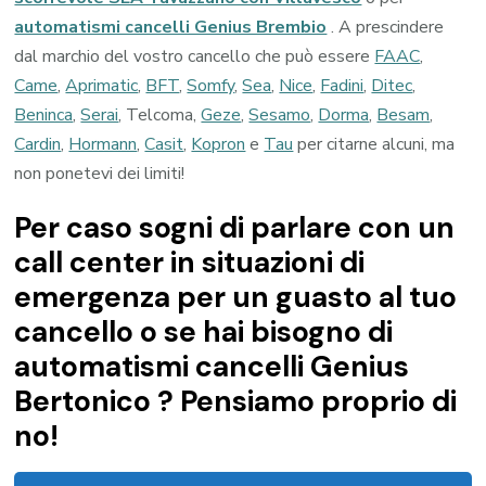
automatismi cancelli Genius Brembio
. A prescindere
dal marchio del vostro cancello che può essere
FAAC
,
Came
,
Aprimatic
,
BFT
,
Somfy
,
Sea
,
Nice
,
Fadini
,
Ditec
,
Beninca
,
Serai
, Telcoma,
Geze
,
Sesamo
,
Dorma
,
Besam
,
Cardin
,
Hormann
,
Casit
,
Kopron
e
Tau
per citarne alcuni, ma
non ponetevi dei limiti!
Per caso sogni di parlare con un
call center in situazioni di
emergenza per un guasto al tuo
cancello o se hai bisogno di
automatismi cancelli Genius
Bertonico ? Pensiamo proprio di
no!