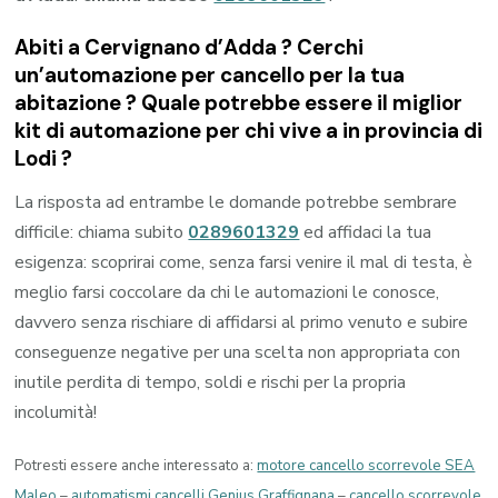
Abiti a
Cervignano d’Adda
? Cerchi
un’automazione per cancello per la tua
abitazione ? Quale potrebbe essere il miglior
kit di automazione per chi vive a in provincia di
Lodi
?
La risposta ad entrambe le domande potrebbe sembrare
difficile: chiama subito
0289601329
ed affidaci la tua
esigenza: scoprirai come, senza farsi venire il mal di testa, è
meglio farsi coccolare da chi le automazioni le conosce,
davvero senza rischiare di affidarsi al primo venuto e subire
conseguenze negative per una scelta non appropriata con
inutile perdita di tempo, soldi e rischi per la propria
incolumità!
Potresti essere anche interessato a:
motore cancello scorrevole SEA
Maleo
–
automatismi cancelli Genius Graffignana
–
cancello scorrevole