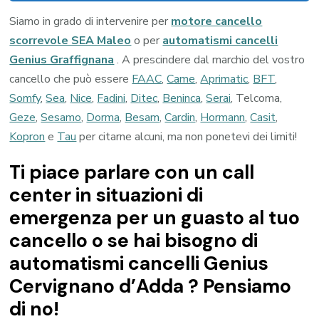
Siamo in grado di intervenire per
motore cancello
scorrevole SEA Maleo
o per
automatismi cancelli
Genius Graffignana
. A prescindere dal marchio del vostro
cancello che può essere
FAAC
,
Came
,
Aprimatic
,
BFT
,
Somfy
,
Sea
,
Nice
,
Fadini
,
Ditec
,
Beninca
,
Serai
, Telcoma,
Geze
,
Sesamo
,
Dorma
,
Besam
,
Cardin
,
Hormann
,
Casit
,
Kopron
e
Tau
per citarne alcuni, ma non ponetevi dei limiti!
Ti piace parlare con un call
center in situazioni di
emergenza per un guasto al tuo
cancello o se hai bisogno di
automatismi cancelli Genius
Cervignano d’Adda ? Pensiamo
di no!