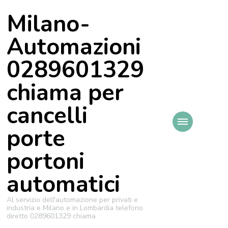
Milano-
Automazioni
0289601329
chiama per
cancelli
porte
portoni
automatici
Al servizio dell'automazione per privati e
industria e Milano e in Lombardia telefono
diretto 0289601329 chiama