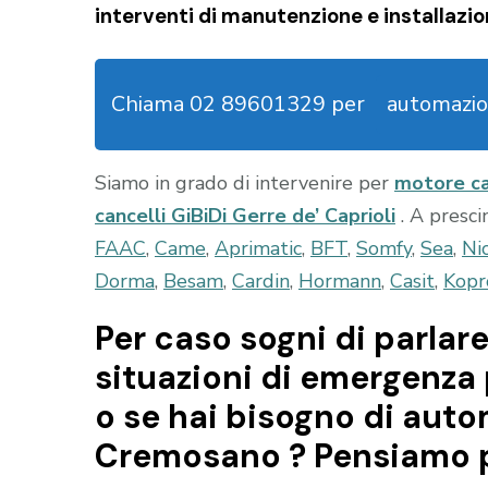
interventi di manutenzione e installazio
Chiama 02 89601329 per
automazio
Siamo in grado di intervenire per
motore ca
cancelli GiBiDi Gerre de’ Caprioli
. A presc
FAAC
,
Came
,
Aprimatic
,
BFT
,
Somfy
,
Sea
,
Ni
Dorma
,
Besam
,
Cardin
,
Hormann
,
Casit
,
Kopr
Per caso sogni di parlare
situazioni di emergenza 
o se hai bisogno di auto
Cremosano ? Pensiamo p