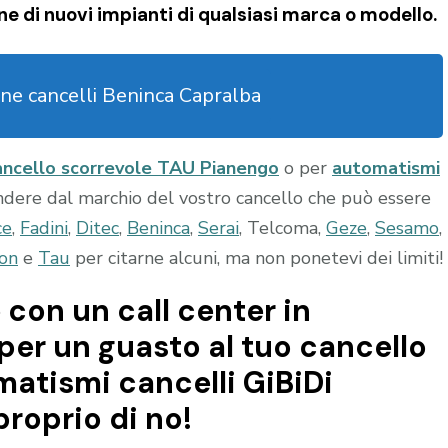
ne di nuovi impianti di qualsiasi marca o modello.
ne cancelli Beninca Capralba
ncello scorrevole TAU Pianengo
o per
automatismi
indere dal marchio del vostro cancello che può essere
ce
,
Fadini
,
Ditec
,
Beninca
,
Serai
, Telcoma,
Geze
,
Sesamo
,
on
e
Tau
per citarne alcuni, ma non ponetevi dei limiti!
 con un call center in
per un guasto al tuo cancello
matismi cancelli GiBiDi
roprio di no!