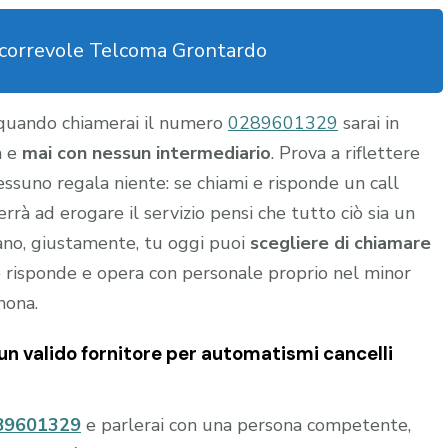
scorrevole Telcoma Grontardo
 quando chiamerai il numero
0289601329
sarai in
a e
mai con nessun intermediario
. Prova a riflettere
nessuno regala niente: se chiami e risponde un call
rrà ad erogare il servizio pensi che tutto ciò sia un
gano, giustamente, tu oggi puoi
scegliere di chiamare
 risponde e opera con personale proprio nel minor
mona.
 un valido fornitore per
automatismi cancelli
89601329
e parlerai con una persona competente,