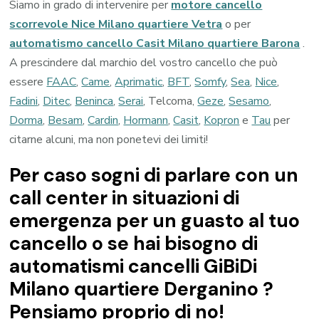
Siamo in grado di intervenire per
motore cancello
scorrevole Nice Milano quartiere Vetra
o per
automatismo cancello Casit Milano quartiere Barona
.
A prescindere dal marchio del vostro cancello che può
essere
FAAC
,
Came
,
Aprimatic
,
BFT
,
Somfy
,
Sea
,
Nice
,
Fadini
,
Ditec
,
Beninca
,
Serai
, Telcoma,
Geze
,
Sesamo
,
Dorma
,
Besam
,
Cardin
,
Hormann
,
Casit
,
Kopron
e
Tau
per
citarne alcuni, ma non ponetevi dei limiti!
Per caso sogni di parlare con un
call center in situazioni di
emergenza per un guasto al tuo
cancello o se hai bisogno di
automatismi cancelli GiBiDi
Milano quartiere Derganino ?
Pensiamo proprio di no!