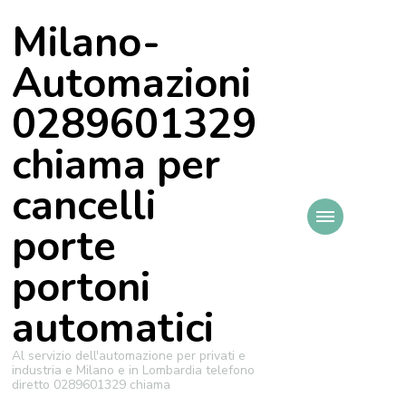
Milano-
Automazioni
0289601329
chiama per
cancelli
porte
portoni
automatici
Al servizio dell'automazione per privati e
industria e Milano e in Lombardia telefono
diretto 0289601329 chiama