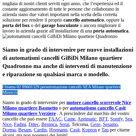
migliaia di nostri clienti serviti ogni anno, che l’esperienza ed il
costante aggiornamento di tutte le persone che collaborano in
azienda siano due valori importanti nella scelta della corretta
soluzione per rendere il proprio
cancello automatico
, oppure la
porta del box
o del
garage
basculante
o ancora migliorare il
lavoro in azienda grazie all’installazione di una
porta automatica
.
Siamo in grado di intervenire per nuove installazioni
di
automatismi cancelli GiBiDi Milano quartiere
Quadronno
ma anche di interventi di manutenzione
e riparazione su qualsiasi marca o modello.
Chiama 02 89601329 per
automazione cancelli SEA Milano quartiere
Musocco
Siamo in grado di intervenire per
motore cancello scorrevole Nice
Milano quartiere Basmetto
o per
automatismo cancello Casit
Milano quartiere Verziere
. A prescindere dal marchio del vostro
cancello che può essere
FAAC
,
Came
,
Aprimatic
,
BFT
,
Somfy
,
Sea
,
Nice
,
Fadini
,
Ditec
,
Beninca
,
Serai
, Telcoma,
Geze
,
Sesamo
,
Dorma
,
Besam
,
Cardin
,
Hormann
,
Casit
,
Kopron
e
Tau
per citarne
alcuni, ma non ponetevi dei limiti!