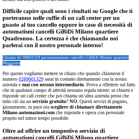
Difficile capire quali sono i risultati su Google che ti
porteranno nelle cuffie di un call center per un
guasto al tuo cancello oppure in caso di necessità di
automatismi cancelli GiBiDi Milano quartiere
Quadronno. La certezza è che chiamando noi
parlerai con il nostro personale interno!
Chiama 02 89601329 per
automazione cancello GiBiDi Milano quartiere
Muggiano
Per questo vogliamo mettere in chiaro che quando chiamerai il
numero
0289601329
sarai in contatto direttamente con la nostra
azienda e
mai con nessun intermediario
. Prova a riflettere sul fatto
che in qualsiasi campo di attività nessuno regala niente: se chiami e
risponde un call center che poi chiama un’altra azienda pensi che
tutto ciò sia un
servizio gratuito
?
NO
. Questi servizi di pagano,
giustamente, tu puoi ora
scegliere di chiamare direttamente
Milano-automazioni.com
che risponde e opera con personale
proprio nel minor tempo possibile.
Oltre ad offrire un tempestivo servizio di
automatismi cancelli GiBiDi Milano quartiere