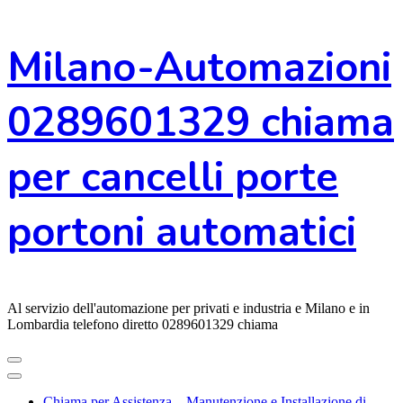
Vai
Milano-Automazioni
al
contenuto
0289601329 chiama
per cancelli porte
portoni automatici
Al servizio dell'automazione per privati e industria e Milano e in
Lombardia telefono diretto 0289601329 chiama
Chiama per Assistenza – Manutenzione e Installazione di