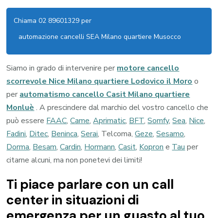
Chiama 02 89601329 per
automazione cancelli SEA Milano quartiere Musocco
Siamo in grado di intervenire per
motore cancello
scorrevole Nice Milano quartiere Lodovico il Moro
o
per
automatismo cancello Casit Milano quartiere
Monluè
. A prescindere dal marchio del vostro cancello che
può essere
FAAC
,
Came
,
Aprimatic
,
BFT
,
Somfy
,
Sea
,
Nice
,
Fadini
,
Ditec
,
Beninca
,
Serai
, Telcoma,
Geze
,
Sesamo
,
Dorma
,
Besam
,
Cardin
,
Hormann
,
Casit
,
Kopron
e
Tau
per
citarne alcuni, ma non ponetevi dei limiti!
Ti piace parlare con un call
center in situazioni di
emergenza per un guasto al tuo