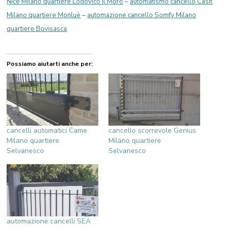
Nice Milano quartiere Lodovico il Moro
–
automatismo cancello Casit
Milano quartiere Monluè
–
automazione cancello Somfy Milano
quartiere Bovisasca
Possiamo aiutarti anche per:
cancelli automatici Came
cancello scorrevole Genius
Milano quartiere
Milano quartiere
Selvanesco
Selvanesco
automazione cancelli SEA