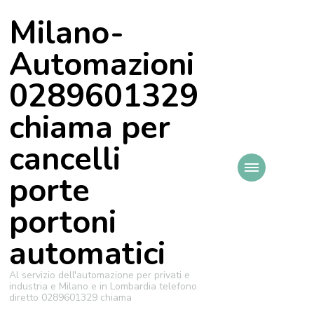
Milano-
Automazioni
0289601329
chiama per
cancelli
porte
portoni
automatici
Al servizio dell'automazione per privati e
industria e Milano e in Lombardia telefono
diretto 0289601329 chiama