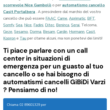
scorrevole Nice Gambolò
o per
automatismo cancello
Casit Portalbera
. A prescindere dal marchio del vostro
cancello che può essere
FAAC
,
Came
,
Aprimatic
,
BFT
,
Somfy
,
Sea
,
Nice
,
Fadini
,
Ditec
,
Beninca
,
Serai
, Telcoma,
Geze
,
Sesamo
,
Dorma
,
Besam
,
Cardin
,
Hormann
,
Casit
,
Kopron
e
Tau
per citarne alcuni, ma non ponetevi dei limiti!
Ti piace parlare con un call
center in situazioni di
emergenza per un guasto al tuo
cancello o se hai bisogno di
automatismi cancelli GiBiDi Varzi
? Pensiamo di no!
Chiama 02 89601329 per