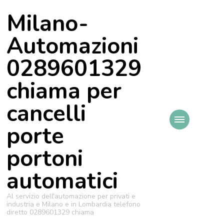
Milano-
Automazioni
0289601329
chiama per
cancelli
porte
portoni
automatici
Al servizio dell'automazione per privati e
industria e Milano e in Lombardia telefono
diretto 0289601329 chiama