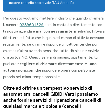
motore cancello scorrevole TAU Arena Po
Per questo vogliamo mettere in chiaro che quando chiamerai
il numero
0289601329
sarai in contatto direttamente con
la nostra azienda e
mai con nessun intermediario
. Prova a
riflettere sul fatto che in qualsiasi campo di attività nessuno
regala niente: se chiami e risponde un call center che poi
chiama un’altra azienda pensi che tutto ciò sia un
servizio
gratuito
?
NO
. Questi servizi di pagano, giustamente, tu
puoi ora
scegliere di chiamare direttamente Milano-
automazioni.com
che risponde e opera con personale
proprio nel minor tempo possibile.
Oltre ad offrire un tempestivo servizio di
automatismi cancelli GiBiDi Varzi possiamo
anche fornire servizi di riparazione cancelli di
qualsiasi marca e tipologia (cancelli