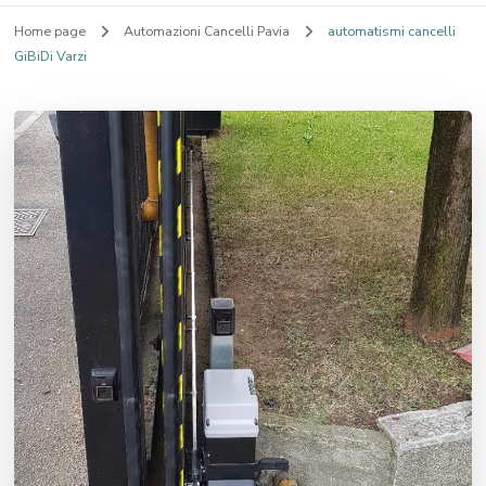
Home page
Automazioni Cancelli Pavia
automatismi cancelli
GiBiDi Varzi