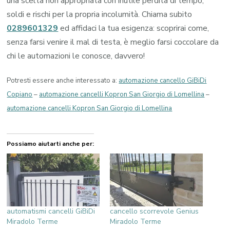
una scelta non appropriata con inutile perdita di tempo,
soldi e rischi per la propria incolumità. Chiama subito
0289601329
ed affidaci la tua esigenza: scoprirai come,
senza farsi venire il mal di testa, è meglio farsi coccolare da
chi le automazioni le conosce, davvero!
Potresti essere anche interessato a:
automazione cancello GiBiDi
Copiano
–
automazione cancelli Kopron San Giorgio di Lomellina
–
automazione cancelli Kopron San Giorgio di Lomellina
Possiamo aiutarti anche per:
automatismi cancelli GiBiDi
cancello scorrevole Genius
Miradolo Terme
Miradolo Terme