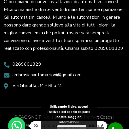
Ci occupiamo di nuove installazioni di automatismi cancelli
Milano ma anche di interventi di manutenzione e riparazione.
Gli automatismi cancelli Milano e le automazioni in genere
possono dare grande sollievo alla vita di tutti i giorni; la
miglior convenienza che potrai trovare sarà sempre la
convinzione di aver investito i tuoi risparmi su un progetto
realizzato con professionalità. Chiama subito 0289601329
0289601329
ambrosianautomazioni@gmail.com
Via Ghisolfa, 34 - Rho MI
Utilizzando il sito, accetti
l'utilizzo dei cookie da parte
SIFAC SNC P.IVA 11437470153
Perfect Coach |
nostra.
maggiori
informazioni
Sviluppato da
Blossom Themes
. Powered by
Serve aiuto? Chiedi con fiducia!
ACCETTO