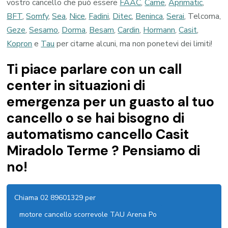
vostro cancello che può essere
FAAC
,
Came
,
Aprimatic
,
BFT
,
Somfy
,
Sea
,
Nice
,
Fadini
,
Ditec
,
Beninca
,
Serai
, Telcoma,
Geze
,
Sesamo
,
Dorma
,
Besam
,
Cardin
,
Hormann
,
Casit
,
Kopron
e
Tau
per citarne alcuni, ma non ponetevi dei limiti!
Ti piace parlare con un call
center in situazioni di
emergenza per un guasto al tuo
cancello o se hai bisogno di
automatismo cancello Casit
Miradolo Terme ? Pensiamo di
no!
Chiama 02 89601329 per
motore cancello scorrevole TAU Arena Po