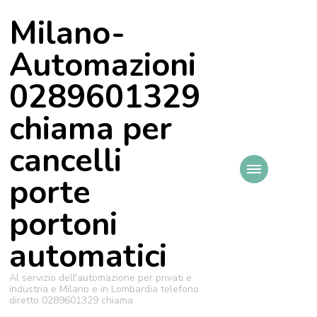
Milano-
Automazioni
0289601329
chiama per
cancelli
porte
portoni
automatici
Al servizio dell'automazione per privati e
industria e Milano e in Lombardia telefono
diretto 0289601329 chiama