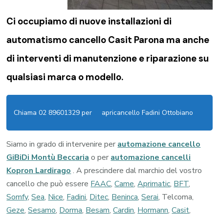
Ci occupiamo di nuove installazioni di
automatismo cancello Casit Parona
ma anche
di interventi di manutenzione e riparazione su
qualsiasi marca o modello.
Chiama 02 89601329 per
apricancello Fadini Ottobiano
Siamo in grado di intervenire per
automazione cancello
GiBiDi Montù Beccaria
o per
automazione cancelli
Kopron Lardirago
. A prescindere dal marchio del vostro
cancello che può essere
FAAC
,
Came
,
Aprimatic
,
BFT
,
Somfy
,
Sea
,
Nice
,
Fadini
,
Ditec
,
Beninca
,
Serai
, Telcoma,
Geze
,
Sesamo
,
Dorma
,
Besam
,
Cardin
,
Hormann
,
Casit
,