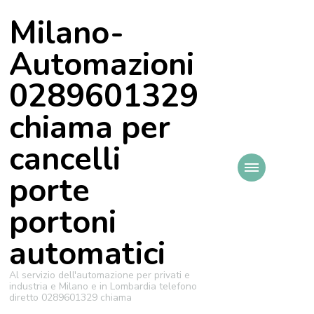
Milano-
Automazioni
0289601329
chiama per
cancelli
porte
portoni
automatici
Al servizio dell'automazione per privati e
industria e Milano e in Lombardia telefono
diretto 0289601329 chiama