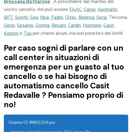
Bressana Bottarone
. A prescindere dal marchio del
vostro cancello che può essere
FAAC
,
Came
,
Aprimatic
,
BFT
,
Somfy
,
Sea
,
Nice
,
Fadini
,
Ditec
,
Beninca
,
Serai
, Telcoma,
Geze
,
Sesamo
,
Dorma
,
Besam
,
Cardin
,
Hormann
,
Casit
,
Kopron
e
Tau
per citarne alcuni, ma non ponetevi dei limiti!
Per caso sogni di parlare con un
call center in situazioni di
emergenza per un guasto al tuo
cancello o se hai bisogno di
automatismo cancello Casit
Redavalle ? Pensiamo proprio di
no!
Chiama 02 89601329 per