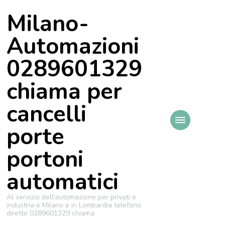
Milano-
Automazioni
0289601329
chiama per
cancelli
porte
portoni
automatici
Al servizio dell'automazione per privati e
industria e Milano e in Lombardia telefono
diretto 0289601329 chiama