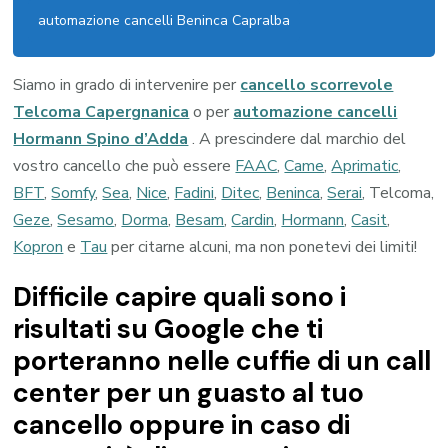
automazione cancelli Beninca Capralba
Siamo in grado di intervenire per
cancello scorrevole
Telcoma Capergnanica
o per
automazione cancelli
Hormann Spino d’Adda
. A prescindere dal marchio del
vostro cancello che può essere
FAAC
,
Came
,
Aprimatic
,
BFT
,
Somfy
,
Sea
,
Nice
,
Fadini
,
Ditec
,
Beninca
,
Serai
, Telcoma,
Geze
,
Sesamo
,
Dorma
,
Besam
,
Cardin
,
Hormann
,
Casit
,
Kopron
e
Tau
per citarne alcuni, ma non ponetevi dei limiti!
Difficile capire quali sono i
risultati su Google che ti
porteranno nelle cuffie di un call
center per un guasto al tuo
cancello oppure in caso di