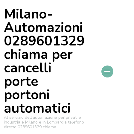
Milano-
Automazioni
0289601329
chiama per
cancelli
porte
portoni
automatici
Al servizio dell'automazione per privati e
industria e Milano e in Lombardia telefono
diretto 0289601329 chiama