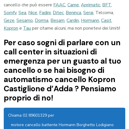
cancello che può essere
FAAC
,
Came
,
Aprimatic
,
BFT
,
Somfy
,
Sea
,
Nice
,
Fadini
,
Ditec
,
Beninca
,
Serai
, Telcoma,
Geze
,
Sesamo
,
Dorma
,
Besam
,
Cardin
,
Hormann
,
Casit
,
Kopron
e
Tau
per citarne alcuni, ma non ponetevi dei limiti!
Per caso sogni di parlare con un
call center in situazioni di
emergenza per un guasto al tuo
cancello o se hai bisogno di
automatismo cancello Kopron
Castiglione d’Adda ? Pensiamo
proprio di no!
Chiama 02 89601329 per
motore cancello battente Hormann Borghetto Lodigiano