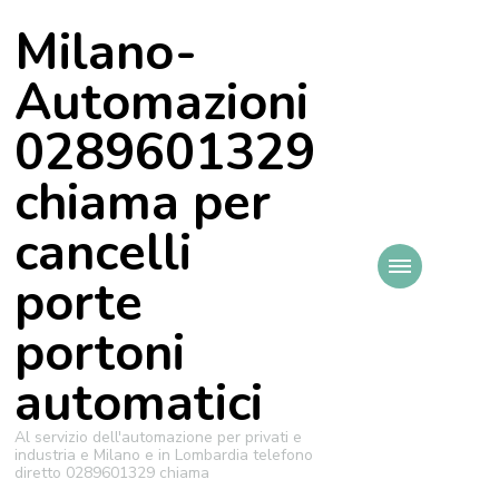
Milano-
Automazioni
0289601329
chiama per
cancelli
porte
portoni
automatici
Al servizio dell'automazione per privati e
industria e Milano e in Lombardia telefono
diretto 0289601329 chiama