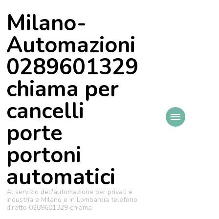
Milano-
Automazioni
0289601329
chiama per
cancelli
porte
portoni
automatici
Al servizio dell'automazione per privati e
industria e Milano e in Lombardia telefono
diretto 0289601329 chiama