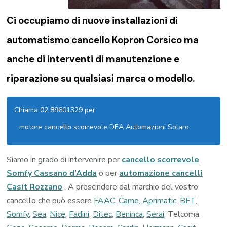
Ci occupiamo di nuove installazioni di
automatismo cancello Kopron Corsico
ma
anche di interventi di manutenzione e
riparazione su qualsiasi marca o modello.
Chiama 02 89601329 per
motore cancello scorrevole DEA Automazioni Solaro
Siamo in grado di intervenire per
cancello scorrevole
Somfy Cassano d’Adda
o per
automazione cancelli
Casit Rozzano
. A prescindere dal marchio del vostro
cancello che può essere
FAAC
,
Came
,
Aprimatic
,
BFT
,
Somfy
,
Sea
,
Nice
,
Fadini
,
Ditec
,
Beninca
,
Serai
, Telcoma,