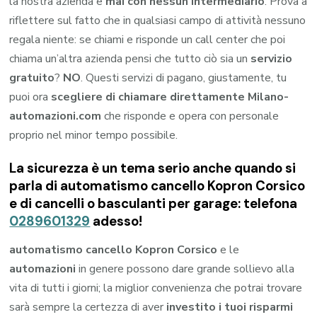
la nostra azienda e
mai con nessun intermediario
. Prova a
riflettere sul fatto che in qualsiasi campo di attività nessuno
regala niente: se chiami e risponde un call center che poi
chiama un’altra azienda pensi che tutto ciò sia un
servizio
gratuito
?
NO
. Questi servizi di pagano, giustamente, tu
puoi ora
scegliere di chiamare direttamente Milano-
automazioni.com
che risponde e opera con personale
proprio nel minor tempo possibile.
La sicurezza è un tema serio anche quando si
parla di automatismo cancello Kopron Corsico
e di cancelli o basculanti per garage: telefona
0289601329
adesso!
automatismo cancello Kopron Corsico
e le
automazioni
in genere possono dare grande sollievo alla
vita di tutti i giorni; la miglior convenienza che potrai trovare
sarà sempre la certezza di aver
investito i tuoi risparmi