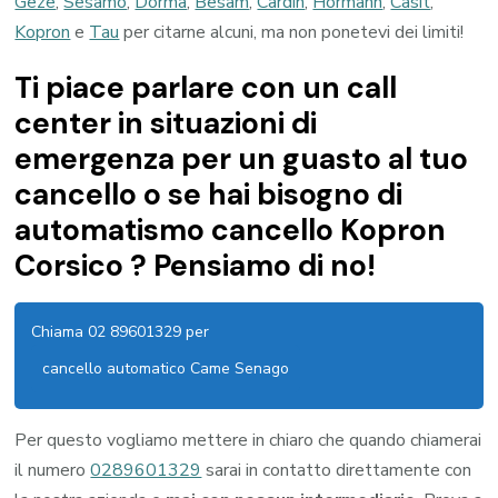
Geze
,
Sesamo
,
Dorma
,
Besam
,
Cardin
,
Hormann
,
Casit
,
Kopron
e
Tau
per citarne alcuni, ma non ponetevi dei limiti!
Ti piace parlare con un call
center in situazioni di
emergenza per un guasto al tuo
cancello o se hai bisogno di
automatismo cancello Kopron
Corsico ? Pensiamo di no!
Chiama 02 89601329 per
cancello automatico Came Senago
Per questo vogliamo mettere in chiaro che quando chiamerai
il numero
0289601329
sarai in contatto direttamente con