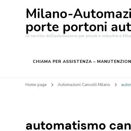
Milano-Automazi
porte portoni au
Al servizio dell'automazione per privati e industria e M
CHIAMA PER ASSISTENZA – MANUTENZIONE
Home page
Automazioni Cancelli Milano
auto
automatismo canc