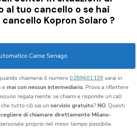
al tuo cancello o se hai
cancello Kopron Solaro ?
automatico Came Senago
 quando chiamerai il numero
0289601329
sarai in
a e
mai con nessun intermediario
. Prova a riflettere
nessuno regala niente: se chiami e risponde un call
 che tutto ciò sia un
servizio gratuito
?
NO
. Questi
scegliere di chiamare direttamente Milano-
personale proprio nel minor tempo possibile.