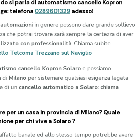
ndo si parla di automatismo cancello Kopron
age: telefona
0289601329
adesso!
e
automazioni
in genere possono dare grande sollievo
ienza che potrai trovare sarà sempre la certezza di aver
alizzato con professionalità
. Chiama subito
llo Telcoma Trezzano sul Naviglio
tismo cancello Kopron Solaro
e possiamo
a di
Milano
per sistemare qualsiasi esigenza legata
ne di un
cancello automatico a Solaro
:
chiama
e per un casa in provincia di
Milano
? Quale
zione per chi vive a
Solaro
?
affatto banale ed allo stesso tempo potrebbe avere