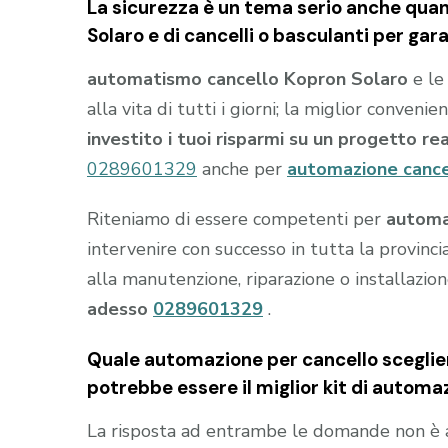
La sicurezza è un tema serio anche qua
Solaro e di cancelli o basculanti per gar
automatismo cancello Kopron Solaro
e l
alla vita di tutti i giorni; la miglior conven
investito i tuoi risparmi su un progetto re
0289601329
anche per
automazione cance
Riteniamo di essere competenti per
automa
intervenire con successo in tutta la provinci
alla manutenzione, riparazione o installazio
adesso
0289601329
.
Quale automazione per cancello sceglier
potrebbe essere il miglior kit di automa
La risposta ad entrambe le domande non è 