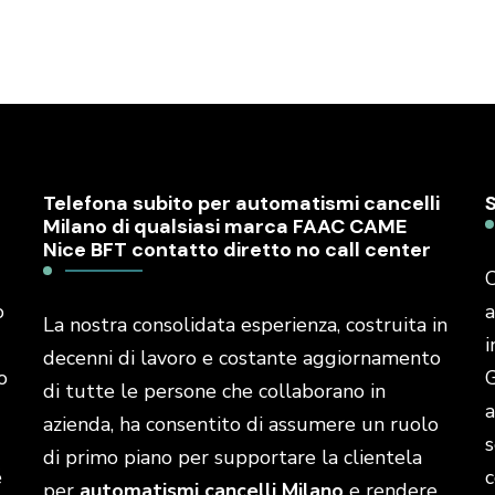
Telefona subito per automatismi cancelli
Milano di qualsiasi marca FAAC CAME
Nice BFT contatto diretto no call center
C
o
a
La nostra consolidata esperienza, costruita in
i
decenni di lavoro e costante aggiornamento
o
G
di tutte le persone che collaborano in
a
azienda, ha consentito di assumere un ruolo
s
di primo piano per supportare la clientela
é
c
per
automatismi cancelli Milano
e rendere