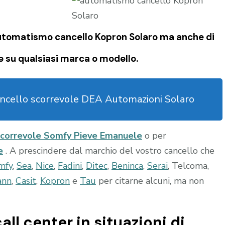
utomatismo cancello Kopron Solaro
ma anche di
e su qualsiasi marca o modello.
ncello scorrevole DEA Automazioni Solaro
scorrevole Somfy Pieve Emanuele
o per
e
. A prescindere dal marchio del vostro cancello che
mfy
,
Sea
,
Nice
,
Fadini
,
Ditec
,
Beninca
,
Serai
, Telcoma,
ann
,
Casit
,
Kopron
e
Tau
per citarne alcuni, ma non
all center in situazioni di