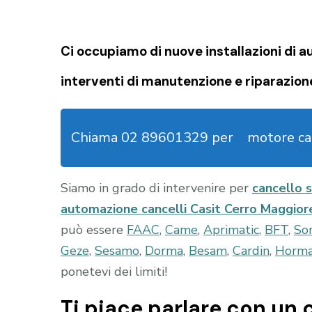
Ci occupiamo di nuove installazioni di
a
interventi di manutenzione e riparazion
Chiama 02 89601329 per
motore ca
Siamo in grado di intervenire per
cancello 
automazione cancelli Casit Cerro Maggior
può essere
FAAC
,
Came
,
Aprimatic
,
BFT
,
So
Geze
,
Sesamo
,
Dorma
,
Besam
,
Cardin
,
Horm
ponetevi dei limiti!
Ti piace parlare con un c