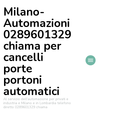
Milano-
Automazioni
0289601329
chiama per
cancelli
porte
portoni
automatici
Al servizio dell'automazione per privati e
industria e Milano e in Lombardia telefono
diretto 0289601329 chiama