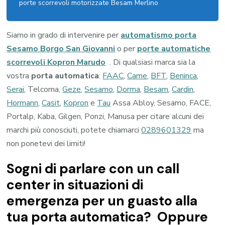
porte scorrevoli motorizzate Besam Merlino
Siamo in grado di intervenire per
automatismo porta
Sesamo Borgo San Giovanni
o per
porte automatiche
scorrevoli Kopron Marudo
. Di qualsiasi marca sia la
vostra
porta automatica
:
FAAC
,
Came
,
BFT
,
Beninca
,
Serai
, Telcoma,
Geze
,
Sesamo
,
Dorma
,
Besam
,
Cardin
,
Hormann
,
Casit
,
Kopron
e
Tau
Assa Abloy, Sesamo, FACE,
Portalp, Kaba, Gilgen, Ponzi, Manusa per citare alcuni dei
marchi più conosciuti, potete chiamarci
0289601329
ma
non ponetevi dei limiti!
Sogni di parlare con un call
center in situazioni di
emergenza per un guasto alla
tua porta automatica? Oppure