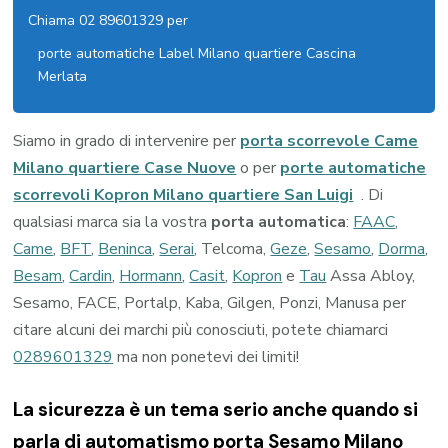
Chiama 02 89601329 per
porte automatiche Label Milano quartiere Cascina
Merlata
Siamo in grado di intervenire per
porta scorrevole Came
Milano quartiere Case Nuove
o per
porte automatiche
scorrevoli Kopron Milano quartiere San Luigi
. Di
qualsiasi marca sia la vostra
porta automatica
:
FAAC
,
Came
,
BFT
,
Beninca
,
Serai
, Telcoma,
Geze
,
Sesamo
,
Dorma
,
Besam
,
Cardin
,
Hormann
,
Casit
,
Kopron
e
Tau
Assa Abloy,
Sesamo, FACE, Portalp, Kaba, Gilgen, Ponzi, Manusa per
citare alcuni dei marchi più conosciuti, potete chiamarci
0289601329
ma non ponetevi dei limiti!
La sicurezza è un tema serio anche quando si
parla di automatismo porta Sesamo Milano