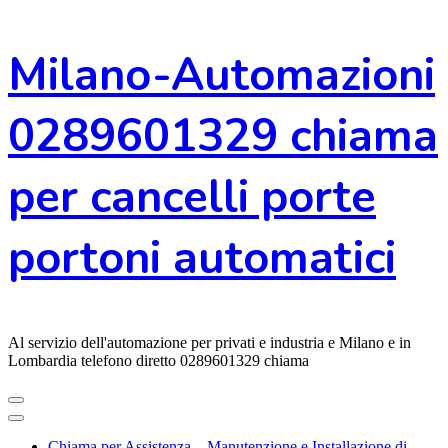
Vai
Milano-Automazioni
al
contenuto
0289601329 chiama
per cancelli porte
portoni automatici
Al servizio dell'automazione per privati e industria e Milano e in
Lombardia telefono diretto 0289601329 chiama
Chiama per Assistenza – Manutenzione e Installazione di