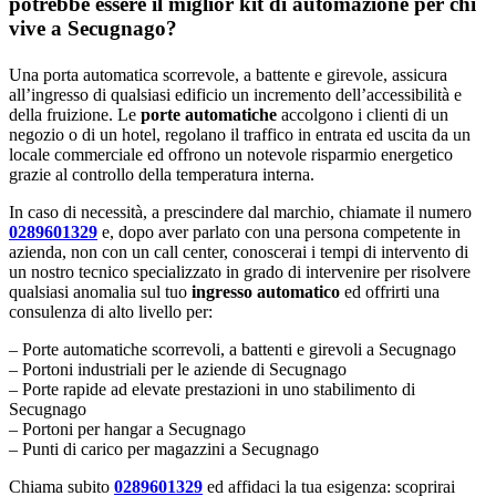
potrebbe essere il miglior kit di automazione per chi
vive a Secugnago?
Una porta automatica scorrevole, a battente e girevole, assicura
all’ingresso di qualsiasi edificio un incremento dell’accessibilità e
della fruizione. Le
porte automatiche
accolgono i clienti di un
negozio o di un hotel, regolano il traffico in entrata ed uscita da un
locale commerciale ed offrono un notevole risparmio energetico
grazie al controllo della temperatura interna.
In caso di necessità, a prescindere dal marchio, chiamate il numero
0289601329
e, dopo aver parlato con una persona competente in
azienda, non con un call center, conoscerai i tempi di intervento di
un nostro tecnico specializzato in grado di intervenire per risolvere
qualsiasi anomalia sul tuo
ingresso automatico
ed offrirti una
consulenza di alto livello per:
– Porte automatiche scorrevoli, a battenti e girevoli a Secugnago
– Portoni industriali per le aziende di Secugnago
– Porte rapide ad elevate prestazioni in uno stabilimento di
Secugnago
– Portoni per hangar a Secugnago
– Punti di carico per magazzini a Secugnago
Chiama subito
0289601329
ed affidaci la tua esigenza: scoprirai