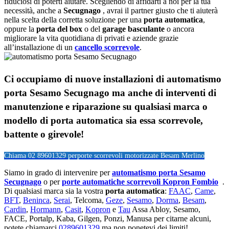
fiduciosi di poterti aiutare. Scegliendo di affidarti a noi per la tua
necessità, anche a
Secugnago
, avrai il partner giusto che ti aiuterà
nella scelta della corretta soluzione per una
porta automatica
,
oppure la
porta del box
o del
garage
basculante
o ancora
migliorare la vita quotidiana di privati e aziende grazie
all’installazione di un
cancello scorrevole
.
Ci occupiamo di nuove installazioni di automatismo
porta Sesamo Secugnago ma anche di interventi di
manutenzione e riparazione su qualsiasi marca o
modello di porta automatica sia essa scorrevole,
battente o girevole!
Chiama 02 89601329 per
porte scorrevoli motorizzate Besam Merlino
Siamo in grado di intervenire per
automatismo porta Sesamo
Secugnago
o per
porte automatiche scorrevoli Kopron Fombio
.
Di qualsiasi marca sia la vostra
porta automatica
:
FAAC
,
Came
,
BFT
,
Beninca
,
Serai
, Telcoma,
Geze
,
Sesamo
,
Dorma
,
Besam
,
Cardin
,
Hormann
,
Casit
,
Kopron
e
Tau
Assa Abloy, Sesamo,
FACE, Portalp, Kaba, Gilgen, Ponzi, Manusa per citarne alcuni,
potete chiamarci
0289601329
ma non ponetevi dei limiti!