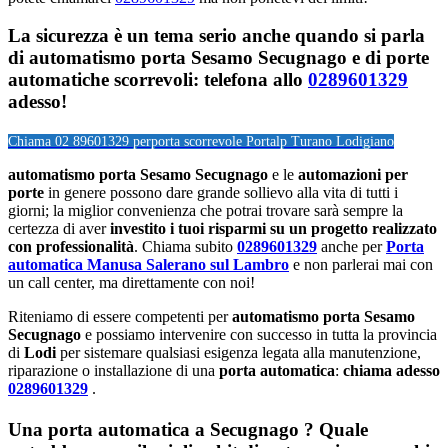
La sicurezza è un tema serio anche quando si parla
di automatismo porta Sesamo Secugnago e di porte
automatiche scorrevoli: telefona allo
0289601329
adesso!
Chiama 02 89601329 per
porta scorrevole Portalp Turano Lodigiano
automatismo porta Sesamo Secugnago
e le
automazioni per
porte
in genere possono dare grande sollievo alla vita di tutti i
giorni; la miglior convenienza che potrai trovare sarà sempre la
certezza di aver
investito i tuoi risparmi su un progetto realizzato
con professionalità
. Chiama subito
0289601329
anche per
Porta
automatica Manusa Salerano sul Lambro
e non parlerai mai con
un call center, ma direttamente con noi!
Riteniamo di essere competenti per
automatismo porta Sesamo
Secugnago
e possiamo intervenire con successo in tutta la provincia
di
Lodi
per sistemare qualsiasi esigenza legata alla manutenzione,
riparazione o installazione di una
porta automatica
:
chiama adesso
0289601329
.
Una porta automatica a Secugnago ? Quale