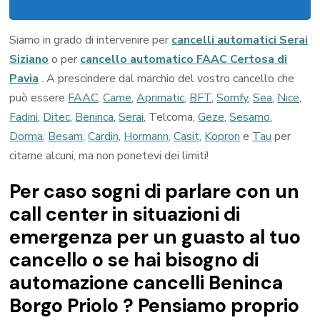
Siamo in grado di intervenire per
cancelli automatici Serai
Siziano
o per
cancello automatico FAAC Certosa di
Pavia
. A prescindere dal marchio del vostro cancello che
può essere
FAAC
,
Came
,
Aprimatic
,
BFT
,
Somfy
,
Sea
,
Nice
,
Fadini
,
Ditec
,
Beninca
,
Serai
, Telcoma,
Geze
,
Sesamo
,
Dorma
,
Besam
,
Cardin
,
Hormann
,
Casit
,
Kopron
e
Tau
per
citarne alcuni, ma non ponetevi dei limiti!
Per caso sogni di parlare con un
call center in situazioni di
emergenza per un guasto al tuo
cancello o se hai bisogno di
automazione cancelli Beninca
Borgo Priolo ? Pensiamo proprio