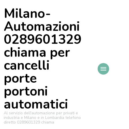
Milano-
Automazioni
0289601329
chiama per
cancelli
porte
portoni
automatici
Al servizio dell'automazione per privati e
industria e Milano e in Lombardia telefono
diretto 0289601329 chiama