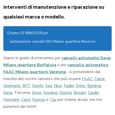
interventi di manutenzione e riparazione su
qualsiasi marca o modello.
Chiama 02 89601329 per
automazione cancelli SEA Milano quartiere Musocco
Siamo in grado di intervenire per
cancelli automatici Serai
Milano quartiere Boffalora
o per
cancello automatico
FAAC Milano quartiere Varesina
. A prescindere dal
marchio del vostro cancello che può essere
FAAC
,
Came
,
Aprimatic
,
BFT
,
Somfy
,
Sea
,
Nice
,
Fadini
,
Ditec
,
Beninca
,
Serai
, Telcoma,
Geze
,
Sesamo
,
Dorma
,
Besam
,
Cardin
,
Hormann
,
Casit
,
Kopron
e
Tau
per citarne alcuni, ma non
ponetevi dei limiti!