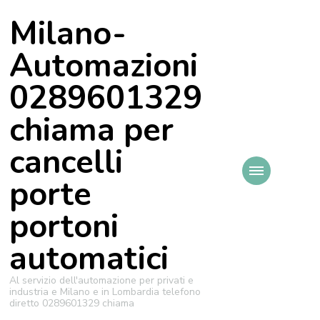
Milano-
Automazioni
0289601329
chiama per
cancelli
porte
portoni
automatici
Al servizio dell'automazione per privati e
industria e Milano e in Lombardia telefono
diretto 0289601329 chiama