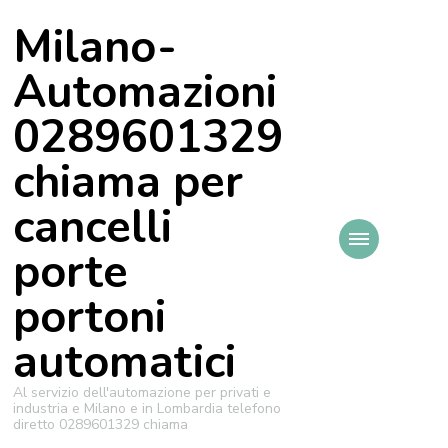
Milano-
Automazioni
0289601329
chiama per
cancelli
porte
portoni
automatici
Al servizio dell'automazione per privati e
industria e Milano e in Lombardia telefono
diretto 0289601329 chiama