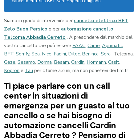
cancello elettrico BFT Sant'Angelo Lodigiano
Siamo in grado di intervenire per
cancello elettrico BFT
Zelo Buon Persico
o per
automazione cancello
Telcoma Abbadia Cerreto
. A prescindere dal marchio del
vostro cancello che può essere
FAAC
,
Came
,
Aprimatic
,
BFT
,
Somfy
,
Sea
,
Nice
,
Fadini
,
Ditec
,
Beninca
,
Serai
, Telcoma,
Geze
,
Sesamo
,
Dorma
,
Besam
,
Cardin
,
Hormann
,
Casit
,
Kopron
e
Tau
per citarne alcuni, ma non ponetevi dei limiti!
Ti piace parlare con un call
center in situazioni di
emergenza per un guasto al tuo
cancello o se hai bisogno di
automazione cancelli Cardin
Abbadia Cerreto ? Pensiamo di