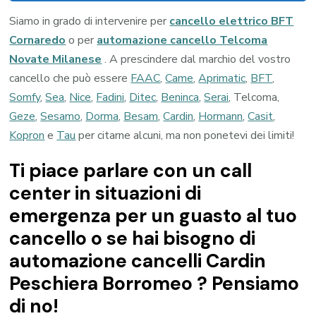
Siamo in grado di intervenire per
cancello elettrico BFT
Cornaredo
o per
automazione cancello Telcoma
Novate Milanese
. A prescindere dal marchio del vostro
cancello che può essere
FAAC
,
Came
,
Aprimatic
,
BFT
,
Somfy
,
Sea
,
Nice
,
Fadini
,
Ditec
,
Beninca
,
Serai
, Telcoma,
Geze
,
Sesamo
,
Dorma
,
Besam
,
Cardin
,
Hormann
,
Casit
,
Kopron
e
Tau
per citarne alcuni, ma non ponetevi dei limiti!
Ti piace parlare con un call
center in situazioni di
emergenza per un guasto al tuo
cancello o se hai bisogno di
automazione cancelli Cardin
Peschiera Borromeo ? Pensiamo
di no!