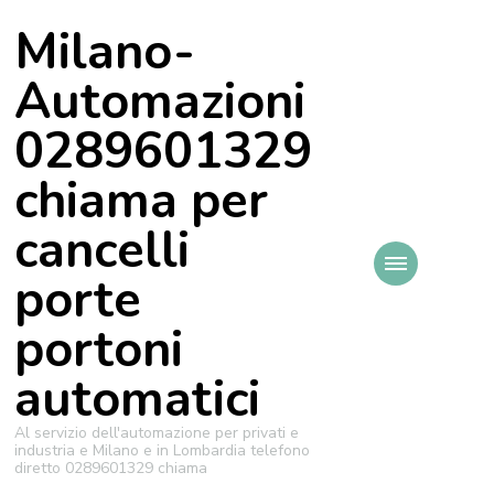
Milano-
Automazioni
0289601329
chiama per
cancelli
porte
portoni
automatici
Al servizio dell'automazione per privati e
industria e Milano e in Lombardia telefono
diretto 0289601329 chiama