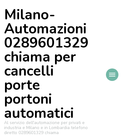
Milano-
Automazioni
0289601329
chiama per
cancelli
porte
portoni
automatici
Al servizio dell'automazione per privati e
industria e Milano e in Lombardia telefono
diretto 0289601329 chiama