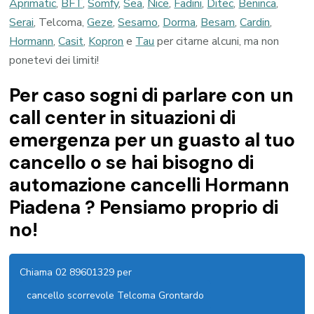
Aprimatic
,
BFT
,
Somfy
,
Sea
,
Nice
,
Fadini
,
Ditec
,
Beninca
,
Serai
, Telcoma,
Geze
,
Sesamo
,
Dorma
,
Besam
,
Cardin
,
Hormann
,
Casit
,
Kopron
e
Tau
per citarne alcuni, ma non
ponetevi dei limiti!
Per caso sogni di parlare con un
call center in situazioni di
emergenza per un guasto al tuo
cancello o se hai bisogno di
automazione cancelli Hormann
Piadena ? Pensiamo proprio di
no!
Chiama 02 89601329 per
cancello scorrevole Telcoma Grontardo