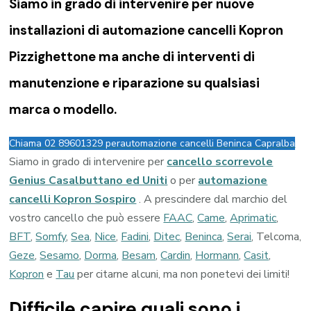
Siamo in grado di intervenire per nuove
installazioni di
automazione cancelli Kopron
Pizzighettone
ma anche di interventi di
manutenzione e riparazione su qualsiasi
marca o modello.
Chiama 02 89601329 per
automazione cancelli Beninca Capralba
Siamo in grado di intervenire per
cancello scorrevole
Genius Casalbuttano ed Uniti
o per
automazione
cancelli Kopron Sospiro
. A prescindere dal marchio del
vostro cancello che può essere
FAAC
,
Came
,
Aprimatic
,
BFT
,
Somfy
,
Sea
,
Nice
,
Fadini
,
Ditec
,
Beninca
,
Serai
, Telcoma,
Geze
,
Sesamo
,
Dorma
,
Besam
,
Cardin
,
Hormann
,
Casit
,
Kopron
e
Tau
per citarne alcuni, ma non ponetevi dei limiti!
Difficile capire quali sono i