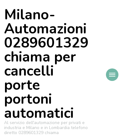
Milano-
Automazioni
0289601329
chiama per
cancelli
porte
portoni
automatici
Al servizio dell'automazione per privati e
industria e Milano e in Lombardia telefono
diretto 0289601329 chiama