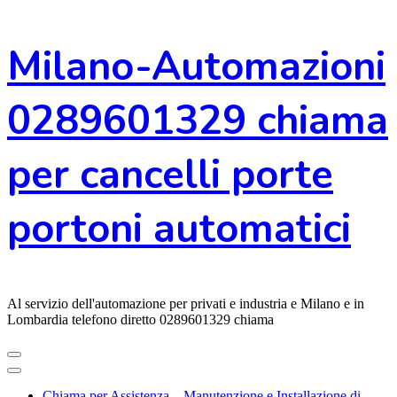
Vai
Milano-Automazioni
al
contenuto
0289601329 chiama
per cancelli porte
portoni automatici
Al servizio dell'automazione per privati e industria e Milano e in
Lombardia telefono diretto 0289601329 chiama
Chiama per Assistenza – Manutenzione e Installazione di