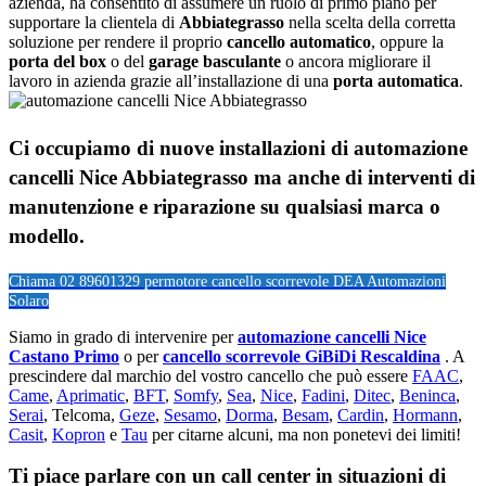
azienda, ha consentito di assumere un ruolo di primo piano per
supportare la clientela di
Abbiategrasso
nella scelta della corretta
soluzione per rendere il proprio
cancello automatico
, oppure la
porta del box
o del
garage
basculante
o ancora migliorare il
lavoro in azienda grazie all’installazione di una
porta automatica
.
Ci occupiamo di nuove installazioni di
automazione
cancelli Nice Abbiategrasso
ma anche di interventi di
manutenzione e riparazione su qualsiasi marca o
modello.
Chiama 02 89601329 per
motore cancello scorrevole DEA Automazioni
Solaro
Siamo in grado di intervenire per
automazione cancelli Nice
Castano Primo
o per
cancello scorrevole GiBiDi Rescaldina
. A
prescindere dal marchio del vostro cancello che può essere
FAAC
,
Came
,
Aprimatic
,
BFT
,
Somfy
,
Sea
,
Nice
,
Fadini
,
Ditec
,
Beninca
,
Serai
, Telcoma,
Geze
,
Sesamo
,
Dorma
,
Besam
,
Cardin
,
Hormann
,
Casit
,
Kopron
e
Tau
per citarne alcuni, ma non ponetevi dei limiti!
Ti piace parlare con un call center in situazioni di