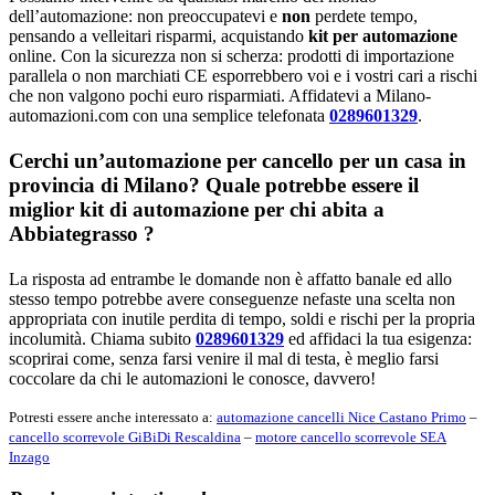
dell’automazione: non preoccupatevi e
non
perdete tempo,
pensando a velleitari risparmi, acquistando
kit per automazione
online. Con la sicurezza non si scherza: prodotti di importazione
parallela o non marchiati CE esporrebbero voi e i vostri cari a rischi
che non valgono pochi euro risparmiati. Affidatevi a Milano-
automazioni.com con una semplice telefonata
0289601329
.
Cerchi un’automazione per cancello per un casa in
provincia di
Milano
? Quale potrebbe essere il
miglior kit di automazione per chi abita a
Abbiategrasso
?
La risposta ad entrambe le domande non è affatto banale ed allo
stesso tempo potrebbe avere conseguenze nefaste una scelta non
appropriata con inutile perdita di tempo, soldi e rischi per la propria
incolumità. Chiama subito
0289601329
ed affidaci la tua esigenza:
scoprirai come, senza farsi venire il mal di testa, è meglio farsi
coccolare da chi le automazioni le conosce, davvero!
Potresti essere anche interessato a:
automazione cancelli Nice Castano Primo
–
cancello scorrevole GiBiDi Rescaldina
–
motore cancello scorrevole SEA
Inzago