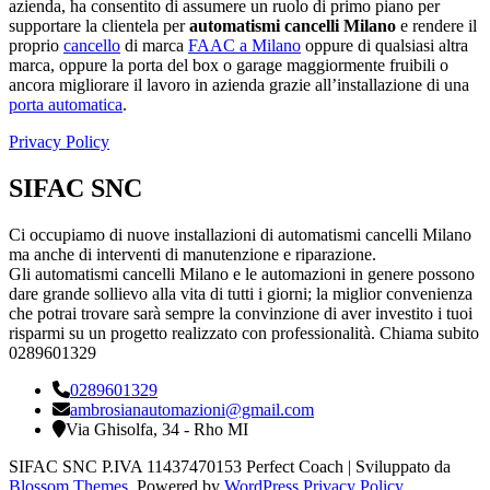
azienda, ha consentito di assumere un ruolo di primo piano per
supportare la clientela per
automatismi cancelli Milano
e rendere il
proprio
cancello
di marca
FAAC a Milano
oppure di qualsiasi altra
marca, oppure la porta del box o garage maggiormente fruibili o
ancora migliorare il lavoro in azienda grazie all’installazione di una
porta automatica
.
Privacy Policy
SIFAC SNC
Ci occupiamo di nuove installazioni di automatismi cancelli Milano
ma anche di interventi di manutenzione e riparazione.
Gli automatismi cancelli Milano e le automazioni in genere possono
dare grande sollievo alla vita di tutti i giorni; la miglior convenienza
che potrai trovare sarà sempre la convinzione di aver investito i tuoi
risparmi su un progetto realizzato con professionalità. Chiama subito
0289601329
0289601329
ambrosianautomazioni@gmail.com
Via Ghisolfa, 34 - Rho MI
SIFAC SNC P.IVA 11437470153
Perfect Coach | Sviluppato da
Blossom Themes
. Powered by
WordPress
.
Privacy Policy