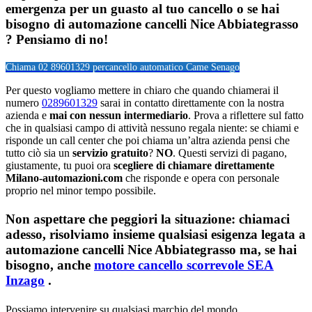
emergenza per un guasto al tuo cancello o se hai
bisogno di automazione cancelli Nice Abbiategrasso
? Pensiamo di no!
Chiama 02 89601329 per
cancello automatico Came Senago
Per questo vogliamo mettere in chiaro che quando chiamerai il
numero
0289601329
sarai in contatto direttamente con la nostra
azienda e
mai con nessun intermediario
. Prova a riflettere sul fatto
che in qualsiasi campo di attività nessuno regala niente: se chiami e
risponde un call center che poi chiama un’altra azienda pensi che
tutto ciò sia un
servizio gratuito
?
NO
. Questi servizi di pagano,
giustamente, tu puoi ora
scegliere di chiamare direttamente
Milano-automazioni.com
che risponde e opera con personale
proprio nel minor tempo possibile.
Non aspettare che peggiori la situazione: chiamaci
adesso, risolviamo insieme qualsiasi esigenza legata a
automazione cancelli Nice Abbiategrasso
ma, se hai
bisogno, anche
motore cancello scorrevole SEA
Inzago
.
Possiamo intervenire su qualsiasi marchio del mondo