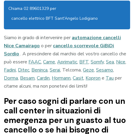
Chiama 02 89601329 per
cancello elettrico BFT Sant'Angelo Lodigiano
Siamo in grado di intervenire per
automazione cancelli
Nice Camairago
o per
cancello scorrevole GiBiDi
Sordio
. A prescindere dal marchio del vostro cancello che
può essere
FAAC
,
Came
,
Aprimatic
,
BFT
,
Somfy
,
Sea
,
Nice
,
Fadini
,
Ditec
,
Beninca
,
Serai
, Telcoma,
Geze
,
Sesamo
,
Dorma
,
Besam
,
Cardin
,
Hormann
,
Casit
,
Kopron
e
Tau
per
citarne alcuni, ma non ponetevi dei limiti!
Per caso sogni di parlare con un
call center in situazioni di
emergenza per un guasto al tuo
cancello o se hai bisogno di