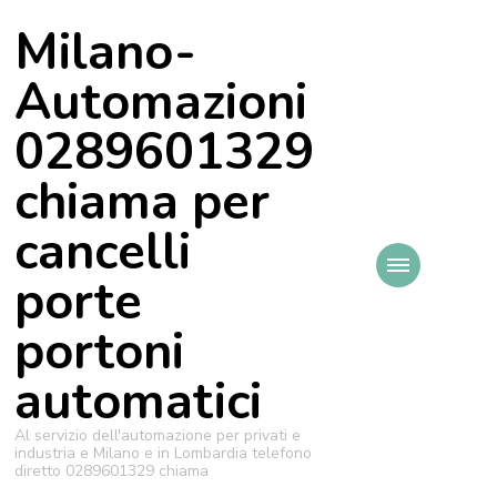
Milano-
Automazioni
0289601329
chiama per
cancelli
porte
portoni
automatici
Al servizio dell'automazione per privati e
industria e Milano e in Lombardia telefono
diretto 0289601329 chiama