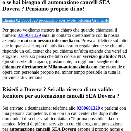
o se hai bisogno di automazione cancelli SEA
Dovera ? Pensiamo proprio di no!
Chiama 02 89601329 per
cancello scorrevole Telcoma Grontardo
Per questo vogliamo mettere in chiaro che quando chiamerai il
numero
0289601329
sarai in contatto direttamente con la nostra
azienda e
mai con nessun intermediario
. Prova a riflettere sul fatto
che in qualsiasi campo di attività nessuno regala niente: se chiami e
risponde un call center che poi chiama un’altra azienda che verrà ad
erogare il servizio pensi che tutto ciò sia un
servizio gratuito
?
NO
.
Questi servizi di pagano, giustamente, tu oggi puoi
scegliere di
chiamare direttamente Milano-automazioni.com
che risponde e
opera con personale proprio nel minor tempo possibile in tutta la
provincia di Cremona.
Risiedi a
Dovera
? Sei alla ricerca di un valido
fornitore per
automazione cancelli SEA Dovera
?
Sei arrivato a destinazione: telefona allo
0289601329
e parlerai con
una persona competente, non con un call center che dopo mille
domande ti dirà che sarai ricontattato “il prima possibile” da un
tecnico. Meriti di più: un servizio in cui chi eroga una prestazione
per
automazione cancelli SEA Dovera
espone il proprio nome e