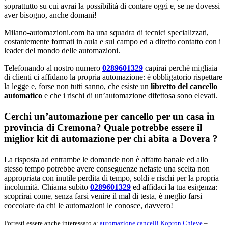
soprattutto su cui avrai la possibilità di contare oggi e, se ne dovessi
aver bisogno, anche domani!
Milano-automazioni.com ha una squadra di tecnici specializzati,
costantemente formati in aula e sul campo ed a diretto contatto con i
leader del mondo delle automazioni.
Telefonando al nostro numero
0289601329
capirai perchè migliaia
di clienti ci affidano la propria automazione: è obbligatorio rispettare
la legge e, forse non tutti sanno, che esiste un
libretto del cancello
automatico
e che i rischi di un’automazione difettosa sono elevati.
Cerchi un’automazione per cancello per un casa in
provincia di
Cremona
? Quale potrebbe essere il
miglior kit di automazione per chi abita a
Dovera
?
La risposta ad entrambe le domande non è affatto banale ed allo
stesso tempo potrebbe avere conseguenze nefaste una scelta non
appropriata con inutile perdita di tempo, soldi e rischi per la propria
incolumità. Chiama subito
0289601329
ed affidaci la tua esigenza:
scoprirai come, senza farsi venire il mal di testa, è meglio farsi
coccolare da chi le automazioni le conosce, davvero!
Potresti essere anche interessato a:
automazione cancelli Kopron Chieve
–