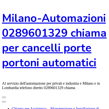
Vai
Milano-Automazioni
al
contenuto
0289601329 chiama
per cancelli porte
portoni automatici
Al servizio dell'automazione per privati e industria e Milano e in
Lombardia telefono diretto 0289601329 chiama
Chiama per Assistenza – Manutenzione e Installazione di