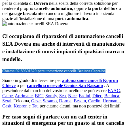
per la clientela di
Dovera
nella scelta della corretta soluzione per
rendere il proprio
cancello automatico
, oppure la
porta del box
o
del
garage
basculante
o ancora migliorare il lavoro in azienda
grazie all’installazione di una
porta automatica
.
Ci occupiamo di riparazioni di
automazione cancelli
SEA Dovera
ma anche di interventi di manutenzione
e installazione di nuovi impianti di qualsiasi marca o
modello.
Chiama 02 89601329 per
automazione cancelli Beninca Capralba
Siamo in grado di intervenire per
automazione cancelli Kopron
Chieve
o per
cancello scorrevole Genius San Bassano
. A
prescindere dal marchio del vostro cancello che può essere
FAAC
,
Came
,
Aprimatic
,
BFT
,
Somfy
,
Sea
,
Nice
,
Fadini
,
Ditec
,
Beninca
,
Serai
, Telcoma,
Geze
,
Sesamo
,
Dorma
,
Besam
,
Cardin
,
Hormann
,
Casit
,
Kopron
e
Tau
per citarne alcuni, ma non ponetevi dei limiti!
Per caso sogni di parlare con un call center in
situazioni di emergenza per un guasto al tuo cancello