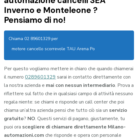
automazione cancelli SEA
Inverno e Monteleone ?
Pensiamo di no!
Chiama 02 89601329 per
motore cancello scorrevole TAU Arena Po
Per questo vogliamo mettere in chiaro che quando chiamerai
il numero
0289601329
sarai in contatto direttamente con
la nostra azienda e
mai con nessun intermediario
. Prova a
riflettere sul fatto che in qualsiasi campo di attività nessuno
regala niente: se chiami e risponde un call center che poi
chiama un’altra azienda pensi che tutto ciò sia un
servizio
gratuito
?
NO
. Questi servizi di pagano, giustamente, tu
puoi ora
scegliere di chiamare direttamente Milano-
automazioni.com
che risponde e opera con personale