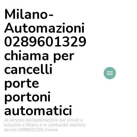
Milano-
Automazioni
0289601329
chiama per
cancelli
porte
portoni
automatici
Al servizio dell'automazione per privati e
industria e Milano e in Lombardia telefono
diretto 0289601329 chiama