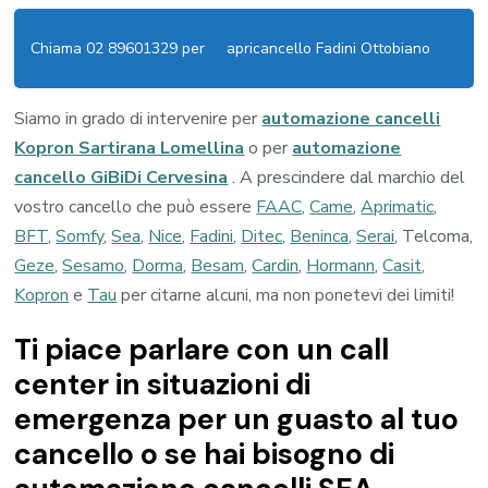
Chiama 02 89601329 per
apricancello Fadini Ottobiano
Siamo in grado di intervenire per
automazione cancelli
Kopron Sartirana Lomellina
o per
automazione
cancello GiBiDi Cervesina
. A prescindere dal marchio del
vostro cancello che può essere
FAAC
,
Came
,
Aprimatic
,
BFT
,
Somfy
,
Sea
,
Nice
,
Fadini
,
Ditec
,
Beninca
,
Serai
, Telcoma,
Geze
,
Sesamo
,
Dorma
,
Besam
,
Cardin
,
Hormann
,
Casit
,
Kopron
e
Tau
per citarne alcuni, ma non ponetevi dei limiti!
Ti piace parlare con un call
center in situazioni di
emergenza per un guasto al tuo
cancello o se hai bisogno di