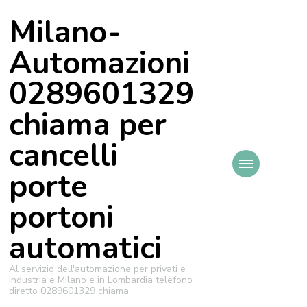
Milano-
Automazioni
0289601329
chiama per
cancelli
porte
portoni
automatici
Al servizio dell'automazione per privati e
industria e Milano e in Lombardia telefono
diretto 0289601329 chiama