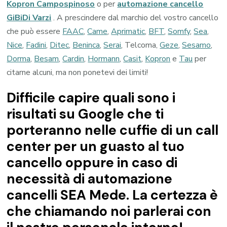
Kopron Campospinoso
o per
automazione cancello
GiBiDi Varzi
. A prescindere dal marchio del vostro cancello
che può essere
FAAC
,
Came
,
Aprimatic
,
BFT
,
Somfy
,
Sea
,
Nice
,
Fadini
,
Ditec
,
Beninca
,
Serai
, Telcoma,
Geze
,
Sesamo
,
Dorma
,
Besam
,
Cardin
,
Hormann
,
Casit
,
Kopron
e
Tau
per
citarne alcuni, ma non ponetevi dei limiti!
Difficile capire quali sono i
risultati su Google che ti
porteranno nelle cuffie di un call
center per un guasto al tuo
cancello oppure in caso di
necessità di automazione
cancelli SEA Mede. La certezza è
che chiamando noi parlerai con