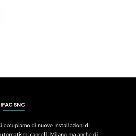
SIFAC SNC
i occupiamo di nuove installazioni di
utomatismi cancelli Milano ma anche di