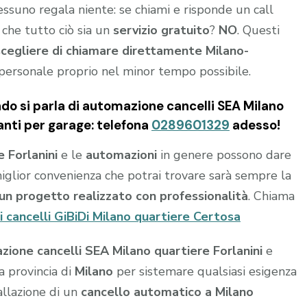
nessuno regala niente: se chiami e risponde un call
 che tutto ciò sia un
servizio gratuito
?
NO
. Questi
scegliere di chiamare direttamente Milano-
personale proprio nel minor tempo possibile.
do si parla di automazione cancelli SEA Milano
lanti per garage: telefona
0289601329
adesso!
 Forlanini
e le
automazioni
in genere possono dare
a miglior convenienza che potrai trovare sarà sempre la
u un progetto realizzato con professionalità
. Chiama
 cancelli GiBiDi Milano quartiere Certosa
ione cancelli SEA Milano quartiere Forlanini
e
a provincia di
Milano
per sistemare qualsiasi esigenza
allazione di un
cancello automatico a Milano