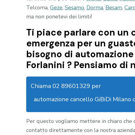
Telcoma,
Geze
,
Sesamo
,
Dorma
,
Besam
,
Car
ma non ponetevi dei limiti!
Ti piace parlare con un c
emergenza per un guasto 
bisogno di automazione 
Forlanini ? Pensiamo di 
Chiama 02 89601329 per
automazione cancello GiBiDi Milano 
Per questo vogliamo mettere in chiaro che
contatto direttamente con la nostra aziend