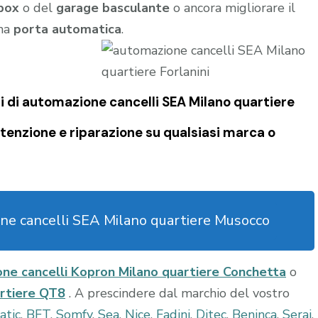
box
o del
garage
basculante
o ancora migliorare il
una
porta automatica
.
i di
automazione cancelli SEA Milano quartiere
tenzione e riparazione su qualsiasi marca o
ne cancelli SEA Milano quartiere Musocco
ne cancelli Kopron Milano quartiere Conchetta
o
artiere QT8
. A prescindere dal marchio del vostro
atic
,
BFT
,
Somfy
,
Sea
,
Nice
,
Fadini
,
Ditec
,
Beninca
,
Serai
,