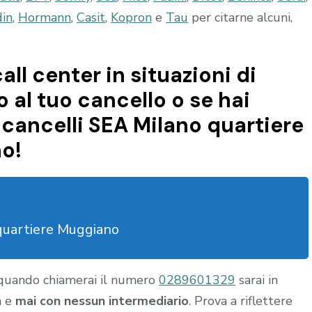
din
,
Hormann
,
Casit
,
Kopron
e
Tau
per citarne alcuni,
all center in situazioni di
al tuo cancello o se hai
cancelli SEA Milano quartiere
no!
quartiere Muggiano
 quando chiamerai il numero
0289601329
sarai in
a e
mai con nessun intermediario
. Prova a riflettere