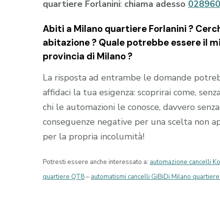
quartiere Forlanini
:
chiama adesso
02896
Abiti a
Milano quartiere Forlanini
? Cerch
abitazione ? Quale potrebbe essere il mig
provincia di
Milano
?
La risposta ad entrambe le domande potrebb
affidaci la tua esigenza: scoprirai come, senza
chi le automazioni le conosce, davvero senza 
conseguenze negative per una scelta non appr
per la propria incolumità!
Potresti essere anche interessato a:
automazione cancelli K
quartiere QT8
–
automatismi cancelli GiBiDi Milano quartier