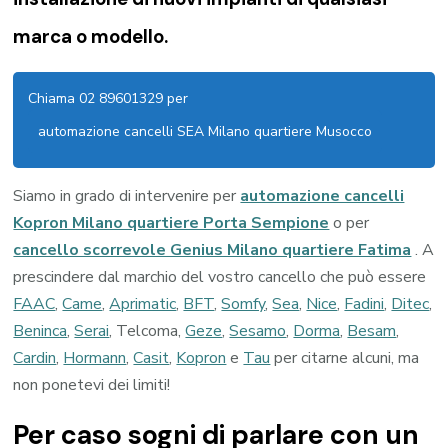
marca o modello.
Chiama 02 89601329 per
automazione cancelli SEA Milano quartiere Musocco
Siamo in grado di intervenire per
automazione cancelli
Kopron Milano quartiere Porta Sempione
o per
cancello scorrevole Genius Milano quartiere Fatima
. A
prescindere dal marchio del vostro cancello che può essere
FAAC
,
Came
,
Aprimatic
,
BFT
,
Somfy
,
Sea
,
Nice
,
Fadini
,
Ditec
,
Beninca
,
Serai
, Telcoma,
Geze
,
Sesamo
,
Dorma
,
Besam
,
Cardin
,
Hormann
,
Casit
,
Kopron
e
Tau
per citarne alcuni, ma
non ponetevi dei limiti!
Per caso sogni di parlare con un