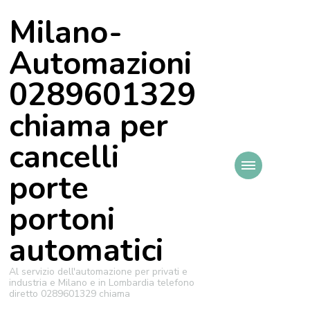
Milano-
Automazioni
0289601329
chiama per
cancelli
porte
portoni
automatici
Al servizio dell'automazione per privati e
industria e Milano e in Lombardia telefono
diretto 0289601329 chiama