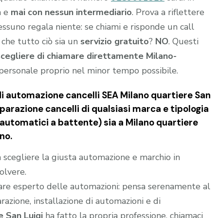
a e
mai con nessun intermediario
. Prova a riflettere
nessuno regala niente: se chiami e risponde un call
 che tutto ciò sia un
servizio gratuito
?
NO
. Questi
scegliere di chiamare direttamente Milano-
personale proprio nel minor tempo possibile.
di automazione cancelli SEA Milano quartiere San
iparazione cancelli di qualsiasi marca e tipologia
i automatici a battente) sia a Milano quartiere
no.
 a scegliere la giusta automazione e marchio in
olvere.
are esperto delle automazioni: pensa serenamente al
parazione, installazione di automazioni e di
 San Luigi
ha fatto la propria professione, chiamaci