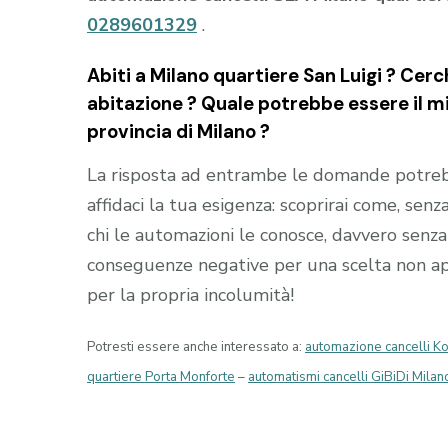
0289601329
.
Abiti a
Milano quartiere San Luigi
? Cerch
abitazione ? Quale potrebbe essere il mig
provincia di
Milano
?
La risposta ad entrambe le domande potrebb
affidaci la tua esigenza: scoprirai come, senza
chi le automazioni le conosce, davvero senza 
conseguenze negative per una scelta non appr
per la propria incolumità!
Potresti essere anche interessato a:
automazione cancelli Ko
quartiere Porta Monforte
–
automatismi cancelli GiBiDi Milan