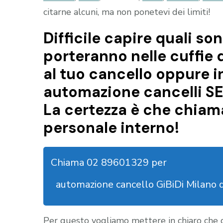
citarne alcuni, ma non ponetevi dei limiti!
Difficile capire quali son
porteranno nelle cuffie 
al tuo cancello oppure i
automazione cancelli SE
La certezza è che chiama
personale interno!
Chiama 02 89601329 per
automazione cancello GiBiDi Milano 
Per questo vogliamo mettere in chiaro che