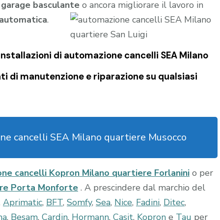
l
garage
basculante
o ancora migliorare il lavoro in
 automatica
.
nstallazioni di
automazione cancelli SEA Milano
i di manutenzione e riparazione su qualsiasi
ne cancelli SEA Milano quartiere Musocco
ne cancelli Kopron Milano quartiere Forlanini
o per
ere Porta Monforte
. A prescindere dal marchio del
,
Aprimatic
,
BFT
,
Somfy
,
Sea
,
Nice
,
Fadini
,
Ditec
,
ma
,
Besam
,
Cardin
,
Hormann
,
Casit
,
Kopron
e
Tau
per