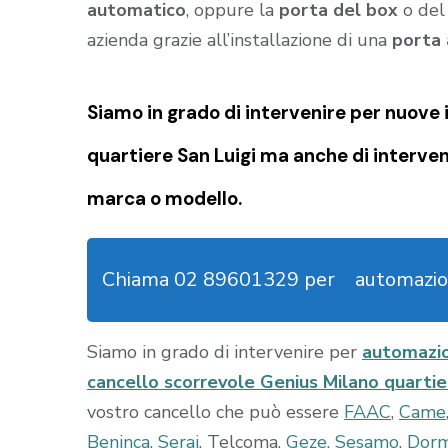
automatico
, oppure la
porta del box
o de
azienda grazie all’installazione di una
porta
Siamo in grado di intervenire per nuove i
quartiere San Luigi
ma anche di intervent
marca o modello.
Chiama 02 89601329 per
automazio
Siamo in grado di intervenire per
automazio
cancello scorrevole Genius Milano quarti
vostro cancello che può essere
FAAC
,
Came
Beninca
,
Serai
, Telcoma,
Geze
,
Sesamo
,
Dor