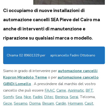
Ci occupiamo di nuove installazioni di
automazione cancelli SEA Pieve del Cairo
ma
anche di interventi di manutenzione e
riparazione su qualsiasi marca o modello.
Chiama 02 89601329 per
apricancello Fadini Ottobiano
Siamo in grado di intervenire per
automazione cancelli
Kopron Miradolo Terme
o per
automazione cancello
GiBiDi Lomello
. A prescindere dal marchio del vostro
cancello che può essere
FAAC
,
Came
,
Aprimatic
,
BFT
,
Somfy
,
Sea
,
Nice
,
Fadini
,
Ditec
,
Beninca
,
Serai
, Telcoma,
Geze
,
Sesamo
,
Dorma
,
Besam
,
Cardin
,
Hormann
,
Casit
,