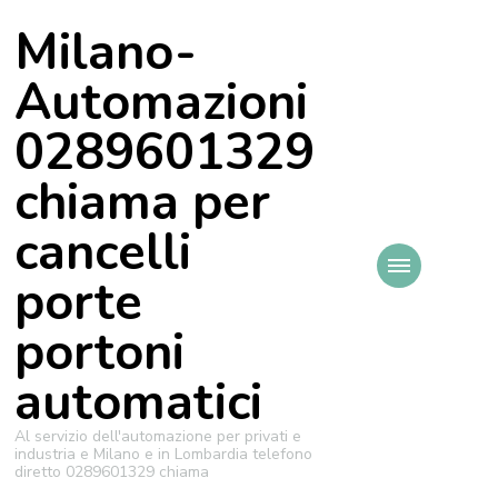
Milano-
Automazioni
0289601329
chiama per
cancelli
porte
portoni
automatici
Al servizio dell'automazione per privati e
industria e Milano e in Lombardia telefono
diretto 0289601329 chiama