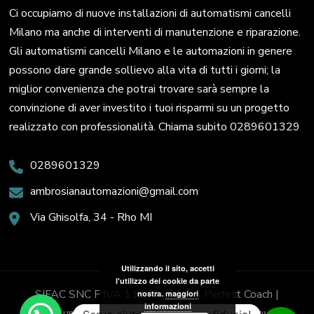
Ci occupiamo di nuove installazioni di automatismi cancelli
Milano ma anche di interventi di manutenzione e riparazione.
Gli automatismi cancelli Milano e le automazioni in genere
possono dare grande sollievo alla vita di tutti i giorni; la
miglior convenienza che potrai trovare sarà sempre la
convinzione di aver investito i tuoi risparmi su un progetto
realizzato con professionalità. Chiama subito 0289601329
0289601329
ambrosianautomazioni@gmail.com
Via Ghisolfa, 34 - Rho MI
Utilizzando il sito, accetti
l'utilizzo dei cookie da parte
SIFAC SNC P.IVA 11437470153
Perfect Coach |
nostra.
maggiori
informazioni
Sviluppato da
Blossom Themes
. Powered by