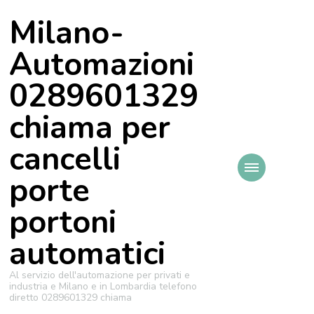
Milano-
Automazioni
0289601329
chiama per
cancelli
porte
portoni
automatici
Al servizio dell'automazione per privati e
industria e Milano e in Lombardia telefono
diretto 0289601329 chiama