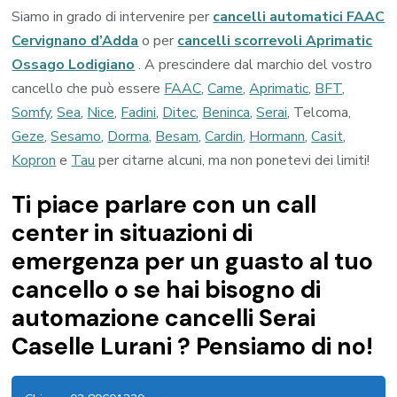
Siamo in grado di intervenire per
cancelli automatici FAAC
Cervignano d’Adda
o per
cancelli scorrevoli Aprimatic
Ossago Lodigiano
. A prescindere dal marchio del vostro
cancello che può essere
FAAC
,
Came
,
Aprimatic
,
BFT
,
Somfy
,
Sea
,
Nice
,
Fadini
,
Ditec
,
Beninca
,
Serai
, Telcoma,
Geze
,
Sesamo
,
Dorma
,
Besam
,
Cardin
,
Hormann
,
Casit
,
Kopron
e
Tau
per citarne alcuni, ma non ponetevi dei limiti!
Ti piace parlare con un call
center in situazioni di
emergenza per un guasto al tuo
cancello o se hai bisogno di
automazione cancelli Serai
Caselle Lurani ? Pensiamo di no!