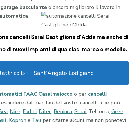
l
garage
basculante
o ancora migliorare il lavoro in
 automatica
.
ne cancelli Serai Castiglione d’Adda
ma anche di
ne di nuovi impianti di qualsiasi marca o modello.
elettrico BFT Sant'Angelo Lodigiano
automatici FAAC Casalmaiocco
o per
cancelli
prescindere dal marchio del vostro cancello che può
Sea
,
Nice
,
Fadini
,
Ditec
,
Beninca
,
Serai
, Telcoma,
Geze
,
sit
,
Kopron
e
Tau
per citarne alcuni, ma non ponetevi