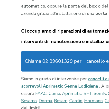
automatico
, oppure la
porta del box
o de
azienda grazie all’installazione di una
porta
Ci occupiamo di riparazioni di
automazio
interventi di manutenzione e installazio
Chiama 02 89601329 per
cancello 
Siamo in grado di intervenire per
cancelli 
scorrevoli Aprimatic Senna Lodigiana
. A 
essere
FAAC
,
Came
,
Aprimatic
,
BFT
,
Somfy
,
Sesamo
,
Dorma
,
Besam
,
Cardin
,
Hormann
,
Ca
dei limiti!