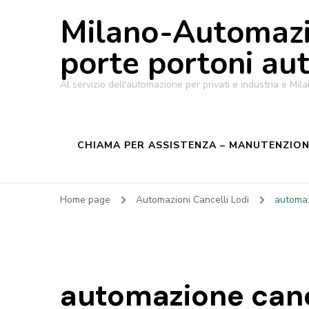
Milano-Automazi
porte portoni au
Al servizio dell'automazione per privati e industria e M
CHIAMA PER ASSISTENZA – MANUTENZIONE
Home page
Automazioni Cancelli Lodi
automaz
automazione cance