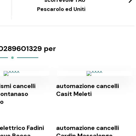
scorrevole TAU
Pescarolo ed Uniti
0289601329 per
smi cancelli
automazione cancelli
Montanaso
Casit Meleti
o
elettrico Fadini
automazione cancelli
uovo Bocca
Cardin Massalengo