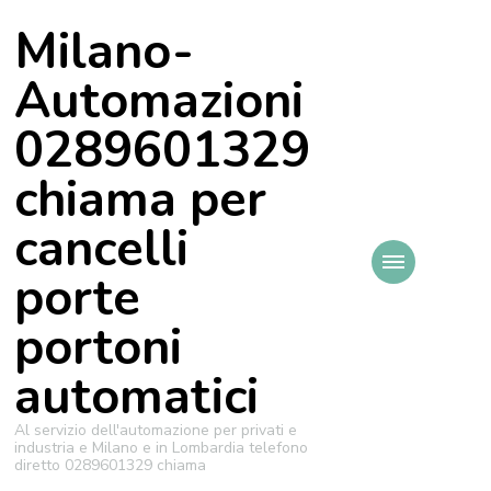
Milano-
Automazioni
0289601329
chiama per
cancelli
porte
portoni
automatici
Al servizio dell'automazione per privati e
industria e Milano e in Lombardia telefono
diretto 0289601329 chiama