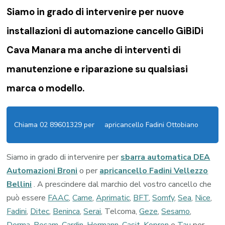
Siamo in grado di intervenire per nuove
installazioni di
automazione cancello GiBiDi
Cava Manara
ma anche di interventi di
manutenzione e riparazione su qualsiasi
marca o modello.
Chiama 02 89601329 per
apricancello Fadini Ottobiano
Siamo in grado di intervenire per
sbarra automatica DEA
Automazioni Broni
o per
apricancello Fadini Vellezzo
Bellini
. A prescindere dal marchio del vostro cancello che
può essere
FAAC
,
Came
,
Aprimatic
,
BFT
,
Somfy
,
Sea
,
Nice
,
Fadini
,
Ditec
,
Beninca
,
Serai
, Telcoma,
Geze
,
Sesamo
,
Dorma
,
Besam
,
Cardin
,
Hormann
,
Casit
,
Kopron
e
Tau
per