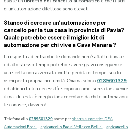
esiste un
libretto del cancello automatico
e che i rischi
di un’automazione difettosa sono elevati.
Stanco di cercare un’automazione per
cancello per la tua casa in provincia di
Pavia
?
Quale potrebbe essere il miglior kit di
automazione per chi vive a
Cava Manara
?
La risposta ad entrambe le domande non è affatto banale
ed allo stesso tempo potrebbe avere gravi conseguenze
una scelta non azzeccata: inutile perdita di tempo, soldi e
rischi per la propria incolumità. Chiama subito
0289601329
ed affidaci la tua necessità: scoprirai come, senza farsi venire
il mal di testa, è meglio farsi coccolare da chi le automazioni
le conosce, davvero!
Telefona allo
0289601329
anche per
sbarra automatica DEA
Automazioni Broni
–
apricancello Fadini Vellezzo Bellini
–
apricancello