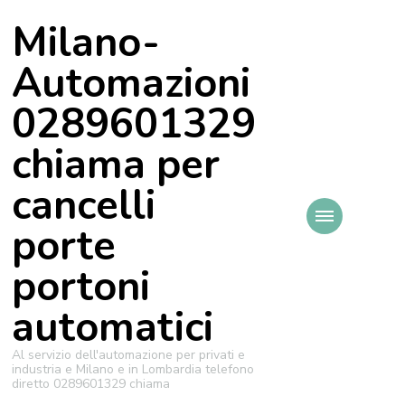
Milano-
Automazioni
0289601329
chiama per
cancelli
porte
portoni
automatici
Al servizio dell'automazione per privati e
industria e Milano e in Lombardia telefono
diretto 0289601329 chiama