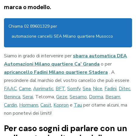
marca o modello.
Chiama 02 89601329 per
automazione cancelli SEA Milano quartiere Musocco
Siamo in grado di intervenire per
sbarra automatica DEA
Automazioni Milano quartiere Ca’ Granda
o per
apricancello Fadini Milano quartiere Stadera
. A
prescindere dal marchio del vostro cancello che può essere
FAAC
,
Came
,
Aprimatic
,
BFT
,
Somfy
,
Sea
,
Nice
,
Fadini
,
Ditec
,
Beninca
,
Serai
, Telcoma,
Geze
,
Sesamo
,
Dorma
,
Besam
,
Cardin
,
Hormann
,
Casit
,
Kopron
e
Tau
per citarne alcuni, ma
non ponetevi dei limiti!
Per caso sogni di parlare con un