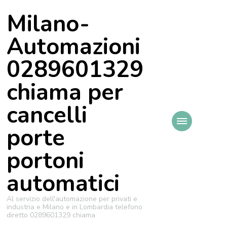
Milano-
Automazioni
0289601329
chiama per
cancelli
porte
portoni
automatici
Al servizio dell'automazione per privati e
industria e Milano e in Lombardia telefono
diretto 0289601329 chiama