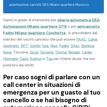
automazione cancelli SEA Milano quartiere Musocco
Siamo in grado di intervenire per
sbarra automatica DEA
Automazioni Milano quartiere QT8
o per
apricancello
Fadini Milano quartiere Conchetta
. A prescindere dal
marchio del vostro cancello che può essere
FAAC
,
Came
,
Aprimatic
,
BFT
,
Somfy
,
Sea
,
Nice
,
Fadini
,
Ditec
,
Beninca
,
Serai
, Telcoma,
Geze
,
Sesamo
,
Dorma
,
Besam
,
Cardin
,
Hormann
,
Casit
,
Kopron
e
Tau
per citarne alcuni, ma non
ponetevi dei limiti!
Per caso sogni di parlare con un
call center in situazioni di
emergenza per un guasto al tuo
cancello o se hai bisogno di