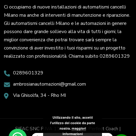
Ci occupiamo di nuove installazioni di automatismi cancelli
Milano ma anche di interventi di manutenzione e riparazione.
Gli automatismi cancelli Milano e le automazioni in genere
possono dare grande sollievo alla vita di tutti i giorni; la
miglior convenienza che potrai trovare sarà sempre la
convinzione di aver investito i tuoi risparmi su un progetto
realizzato con professionalità. Chiama subito 0289601329
0289601329
ambrosianautomazioni@gmail.com
Via Ghisolfa, 34 - Rho MI
Utilizzando il sito, accetti
l'utilizzo dei cookie da parte
SIFAC SNC P.IVA 11437470153
Perfect Coach |
nostra.
maggiori
informazioni