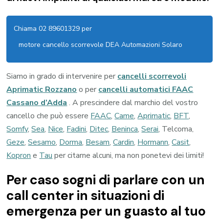
Chiama 02 89601329 per
motore cancello scorrevole DEA Automazioni Solaro
Siamo in grado di intervenire per
cancelli scorrevoli
Aprimatic Rozzano
o per
cancelli automatici FAAC
Cassano d’Adda
. A prescindere dal marchio del vostro
cancello che può essere
FAAC
,
Came
,
Aprimatic
,
BFT
,
Somfy
,
Sea
,
Nice
,
Fadini
,
Ditec
,
Beninca
,
Serai
, Telcoma,
Geze
,
Sesamo
,
Dorma
,
Besam
,
Cardin
,
Hormann
,
Casit
,
Kopron
e
Tau
per citarne alcuni, ma non ponetevi dei limiti!
Per caso sogni di parlare con un
call center in situazioni di
emergenza per un guasto al tuo