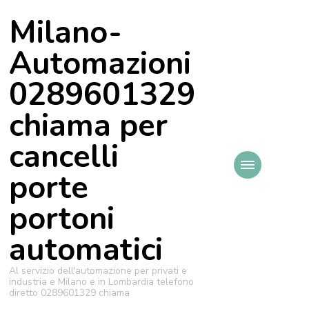
Milano-
Automazioni
0289601329
chiama per
cancelli
porte
portoni
automatici
Al servizio dell'automazione per privati e
industria e Milano e in Lombardia telefono
diretto 0289601329 chiama