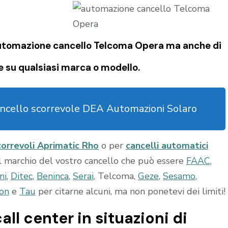
utomazione cancello Telcoma Opera
ma anche di
e su qualsiasi marca o modello.
ncello scorrevole DEA Automazioni Solaro
correvoli Aprimatic Rho
o per
cancelli automatici
l marchio del vostro cancello che può essere
FAAC
,
ni
,
Ditec
,
Beninca
,
Serai
, Telcoma,
Geze
,
Sesamo
,
on
e
Tau
per citarne alcuni, ma non ponetevi dei limiti!
all center in situazioni di