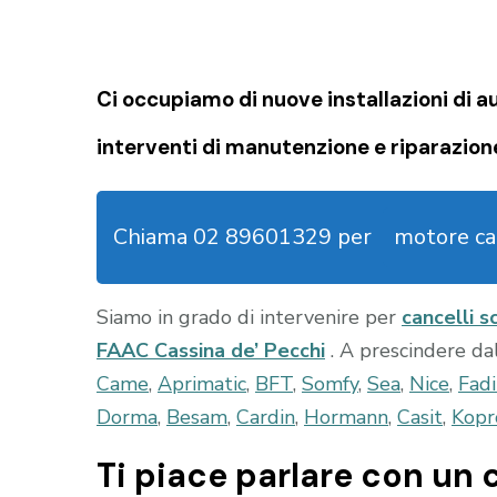
Ci occupiamo di nuove installazioni di
a
interventi di manutenzione e riparazion
Chiama 02 89601329 per
motore ca
Siamo in grado di intervenire per
cancelli s
FAAC Cassina de’ Pecchi
. A prescindere da
Came
,
Aprimatic
,
BFT
,
Somfy
,
Sea
,
Nice
,
Fadi
Dorma
,
Besam
,
Cardin
,
Hormann
,
Casit
,
Kopr
Ti piace parlare con un c