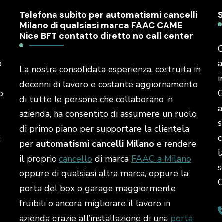
Telefona subito per automatismi cancelli
Milano di qualsiasi marca FAAC CAME
Nice BFT contatto diretto no call center
C
o
a
La nostra consolidata esperienza, costruita in
i
decenni di lavoro e costante aggiornamento
o
G
di tutte le persone che collaborano in
a
azienda, ha consentito di assumere un ruolo
s
di primo piano per supportare la clientela
é
c
per
automatismi cancelli Milano
e rendere
l
il proprio
cancello
di marca
FAAC a Milano
s
oppure di qualsiasi altra marca, oppure la
porta del box o garage maggiormente
fruibili o ancora migliorare il lavoro in
azienda grazie all’installazione di una
porta