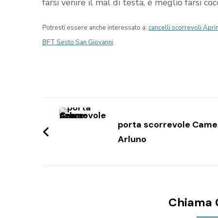
farsi venire il mal di testa, è meglio farsi c
Potresti essere anche interessato a:
cancelli scorrevoli Apri
BFT Sesto San Giovanni
Navigazione
articoli
porta scorrevole Came
Arluno
Chiama 