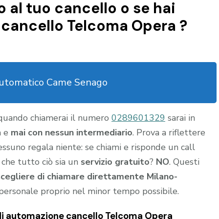
al tuo cancello o se hai
 cancello Telcoma Opera ?
automatico Came Senago
 quando chiamerai il numero
0289601329
sarai in
a e
mai con nessun intermediario
. Prova a riflettere
nessuno regala niente: se chiami e risponde un call
 che tutto ciò sia un
servizio gratuito
?
NO
. Questi
scegliere di chiamare direttamente Milano-
personale proprio nel minor tempo possibile.
o di automazione cancello Telcoma Opera