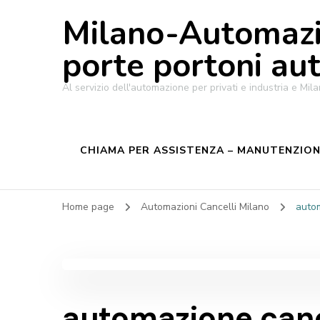
Milano-Automazi
porte portoni au
Al servizio dell'automazione per privati e industria e M
CHIAMA PER ASSISTENZA – MANUTENZIONE
Home page
Automazioni Cancelli Milano
auto
automazione can