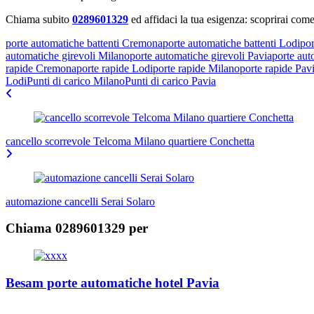
Chiama subito
0289601329
ed affidaci la tua esigenza: scoprirai come
porte automatiche battenti Cremona
porte automatiche battenti Lodi
por
automatiche girevoli Milano
porte automatiche girevoli Pavia
porte aut
rapide Cremona
porte rapide Lodi
porte rapide Milano
porte rapide Pav
Lodi
Punti di carico Milano
Punti di carico Pavia
Navigazione
articoli
cancello scorrevole Telcoma Milano quartiere Conchetta
automazione cancelli Serai Solaro
Chiama 0289601329 per
Besam porte automatiche hotel Pavia