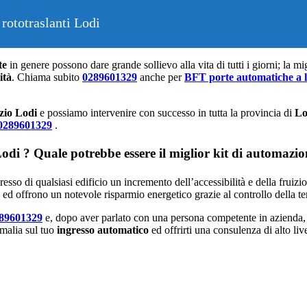
rototraslanti Lodi
te
in genere possono dare grande sollievo alla vita di tutti i giorni; la 
ità
. Chiama subito
0289601329
anche per
BFT porte automatiche a l
zio Lodi
e possiamo intervenire con successo in tutta la provincia di
Lo
0289601329
.
di ? Quale potrebbe essere il miglior kit di automazio
resso di qualsiasi edificio un incremento dell’accessibilità e della fruiz
e ed offrono un notevole risparmio energetico grazie al controllo della t
89601329
e, dopo aver parlato con una persona competente in azienda, n
omalia sul tuo
ingresso automatico
ed offrirti una consulenza di alto live