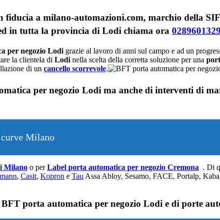
n fiducia a milano-automazioni.com, marchio della SIF
i ed in tutta la provincia di Lodi chiama ora
028960132
a per negozio Lodi
grazie al lavoro di anni sul campo e ad un progres
re la clientela di
Lodi
nella scelta della corretta soluzione per una
por
allazione di un
cancello scorrevole
.
omatica per negozio Lodi ma anche di interventi di ma
 curve Milano
li Milano
o per
Label porta automatica per negozio Cremona
. Di 
mann
,
Casit
,
Kopron
e
Tau
Assa Abloy, Sesamo, FACE, Portalp, Kaba, G
 BFT porta automatica per negozio Lodi e di porte auto