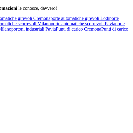
omazioni
le conosce, davvero!
tomatiche girevoli Cremona
porte automatiche girevoli Lodi
porte
tomatiche scorrevoli Milano
porte automatiche scorrevoli Pavia
porte
 Milano
portoni industriali Pavia
Punti di carico Cremona
Punti di carico