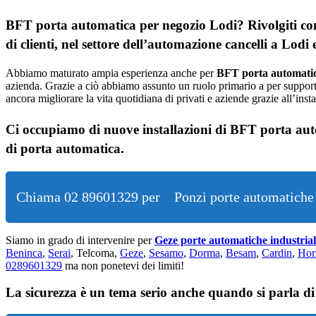
BFT porta automatica per negozio Lodi? Rivolgiti co
di clienti, nel settore dell’automazione cancelli a Lod
Abbiamo maturato ampia esperienza anche per
BFT porta automatic
azienda. Grazie a ciò abbiamo assunto un ruolo primario a per supporta
ancora migliorare la vita quotidiana di privati e aziende grazie all’inst
Ci occupiamo di nuove installazioni di BFT porta aut
di porta automatica.
Chiama 02 89601329 per
Ponzi porte automatiche
Siamo in grado di intervenire per
Geze porte automatiche industria
Beninca
,
Serai
, Telcoma,
Geze
,
Sesamo
,
Dorma
,
Besam
,
Cardin
,
Hor
0289601329
ma non ponetevi dei limiti!
La sicurezza è un tema serio anche quando si parla di