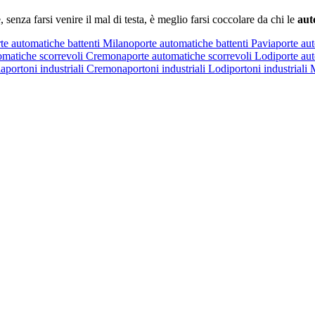
, senza farsi venire il mal di testa, è meglio farsi coccolare da chi le
aut
te automatiche battenti Milano
porte automatiche battenti Pavia
porte au
omatiche scorrevoli Cremona
porte automatiche scorrevoli Lodi
porte au
ia
portoni industriali Cremona
portoni industriali Lodi
portoni industriali