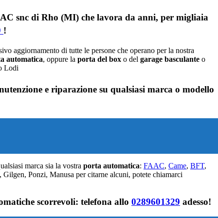
AC snc di Rho (MI) che lavora da anni, per migliaia
9
!
sivo aggiornamento di tutte le persone che operano per la nostra
ta automatica
, oppure la
porta del box
o del
garage
basculante
o
nutenzione e riparazione su qualsiasi marca o modello
qualsiasi marca sia la vostra
porta automatica
:
FAAC
,
Came
,
BFT
,
ilgen, Ponzi, Manusa per citarne alcuni, potete chiamarci
matiche scorrevoli: telefona allo
0289601329
adesso!